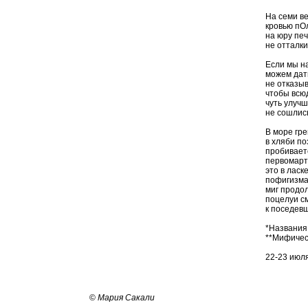
На семи в
кровью пО
на юру печ
не отталки
Если мы н
можем дать
не отказыв
чтобы всюд
чуть улучш
не сошлис
В море гре
в хляби по
пробивает
первомарт
это в ласк
пофигизма
миг продо
поцелуи см
к поседев
*Названия
**Мифичес
22-23 июля
©
Мария Сакали