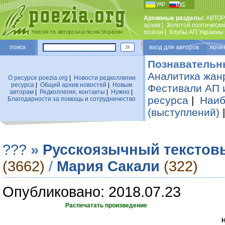
укр
рус
Архивные разделы:
АВТОР
архив
|
Золотой поэтически
поэтов
|
Клубы АП Украины
поиск
вход для авторов логин
Познавательн
Аналитика жан
О ресурсе poezia.org
|
Новости редколлегии
ресурса
|
Общий архив новостей
|
Новым
Фестивали АП 
авторам
|
Редколлегия, контакты
|
Нужно
|
ресурса
|
Наиб
Благодарности за помощь и сотрудничество
(выступлений)
???
»
Русскоязычный текстов
(3662)
/
Мария Сакали
(322)
Опубликовано: 2018.07.23
Распечатать произведение
Н