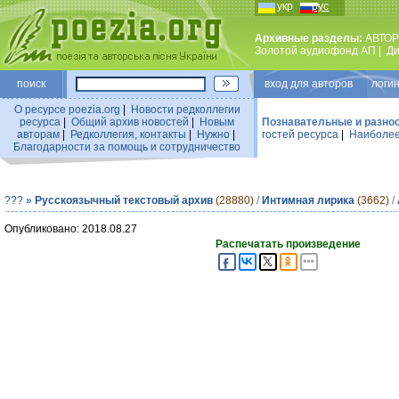
укр
рус
Архивные разделы:
АВТОР
Золотой аудиофонд АП
|
Ди
поиск
вход для авторов логин
О ресурсе poezia.org
|
Новости редколлегии
ресурса
|
Общий архив новостей
|
Новым
Познавательные и разно
авторам
|
Редколлегия, контакты
|
Нужно
|
гостей ресурса
|
Наиболее
Благодарности за помощь и сотрудничество
???
»
Русскоязычный текстовый архив
(28880)
/
Интимная лирика
(3662)
/
Опубликовано: 2018.08.27
Распечатать произведение