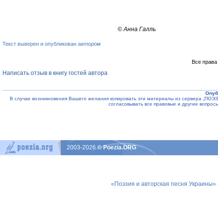
©
Анна Галль
Текст выверен и опубликован
автором
Все права
Написать отзыв в книгу гостей автора
Опуб
В случае возникновения Вашего желания копировать эти материалы из сервера „ПО
согласовывать все правовые и другие вопрос
2003-2026
© Poezia.ORG
«Поэзия и авторская песня Украины»