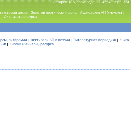
Авторов: 415, произведений: 45649, mp3: 334
текстовый архив
|
Золотой поэтический фонд
|
Аудиоархив АП (укр+рус)
|
ы
|
Лит. газета ресурса
урсы, литпремии
|
Фестивали АП и поэзии
|
Литературная периодика
|
Книга
инки
|
Кнопки (баннеры) ресурса