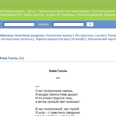
Ы (Персоналии)
|
Даты
|
Украиноязычный текстовый архив
|
Русскоязычный 
скография АП
|
Книги поэтов
|
Клубы АП Украины
|
Литобъединения Украин
:
пароль:
образные полезные разделы:
Аналитика жанра
|
Интересные ссылки
|
Конк
 интересные проекты
|
Афиша концертов (выступлений)
|
Иронические карт
Анна Галль
(24)
Анна Галль
***
***
Спит полуночная сирень,
И воздух пряностями дышит.
И из углов струится тень,
и ветер лунный свет колышет.
В час полуночный, час глухой
Я шла – с заветного свиданья.