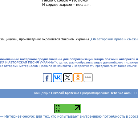
Несла с собою – губ покой,
И сердце жаркое – несла я.
 защищены, произведение охраняется Законом Украины
„Об авторском праве и смежн
ликованные материали предназначены для популяризации жанра поэзии и авторской п
ЭЗИЯ И АВТОРСКАЯ ПЕСНЯ УКРАИНЫ” с целью разнообразных видов дальнейшего тиражиров
ы с авторами материалов. Правила вежливости и корректности предполагают также ссылки 
Концепция
Николай Кротенко
Программирование
Tebenko.com
| I
 — Интернет-ресурс для тех, кто испытывает внутреннюю потребность в соб