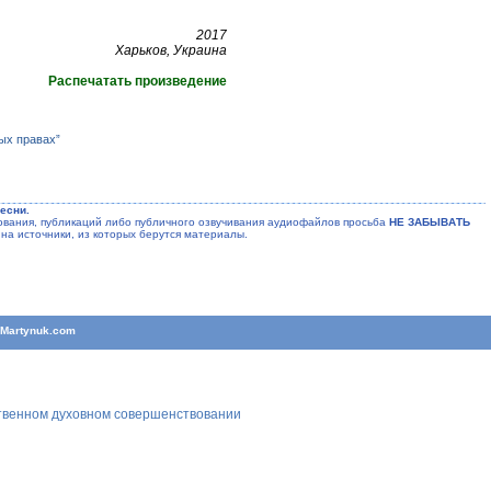
2017
Харьков, Украина
Распечатать произведение
ых правах”
есни.
ания, публикаций либо публичного озвучивания аудиофайлов просьба
НЕ ЗАБЫВАТЬ
на источники, из которых берутся материалы.
T
Martynuk.com
ственном духовном совершенствовании