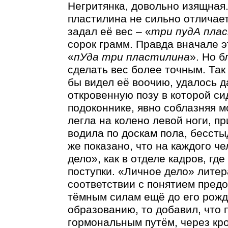
Негритянка, довольно изящная.
пластилина не сильно отличает
задал её вес – «
три пудА пла
сорок грамм. Правда вначале 
«
пУда три пластилина
». Но 
сделать вес более точным. Так 
бы видел её воочию, удалось д
откровенную позу в которой си
подоконнике, явно соблазняя 
легла на колено левой ноги, п
водила по доскам пола, бессты
же показано, что на каждого ч
дело», как в отделе кадров, гд
поступки. «Личное дело» литер
соответствии с понятием пред
тёмным силам ещё до его рожде
образованию, то добавил, что 
гормональным путём, через кро