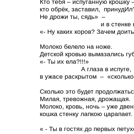
Кто тебя – испуганную крошку 
кто обрёк, заставил, принудИл
Не дрожи ты, сядь» –
и в стенке нож
«- Ну каких коров? Зачем доит
Молоко белело на ноже.
Детской кровью вымазались гу
«- Ты их ела?!!!»
А глаза в испуге,
в ужасе раскрытом – «сколько 
Сколько это будет продолжать
Милая, тревожная, дрожащая.
Молоко, кровь, ночь – уже двен
кошка стенку лапкою царапает.
« - Ты в гостях до первых пету