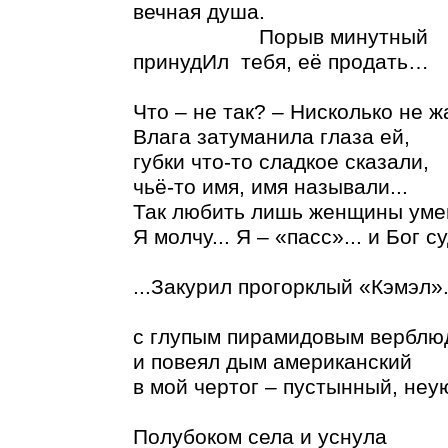
вечная душа.
Порыв минутный
принудИл тебя, её продать…
Что – не так? – Нисколько не 
Влага затуманила глаза ей,
губки что-то сладкое сказали,
чьё-то имя, имя называли...
Так любить лишь женщины умею
Я молчу... Я – «пасс»... и Бог су
...Закурил прогорклый «Кэмэл»
Пачк
с глупым пирамидовым верблю
и повеял дым американский
в мой чертог – пустынный, неу
Полубоком села и уснула