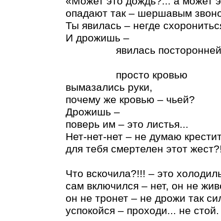
«Может это дождь?... а может э
опадают так – шершавым звон
Ты явилась – негде схорониться
И дрожишь –
явилась посторонне
просто кровью
вымазались руки,
почему же кровью – чьей?
Дрожишь –
поверь им – это листья...
Нет-нет-нет – не думаю крестит
для тебя смертелен этот жест?!
Что вскочила?!!! – это холодил
сам включился – нет, он не жив
он не тронет – не дрожи так си
успокойся – проходи... не стой.