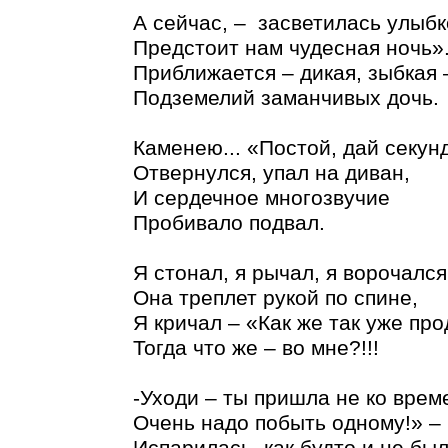
А сейчас, – засветилась улыбк
Предстоит нам чудесная ночь»
Приближается – дикая, зыбкая 
Подземелий заманчивых дочь.
Каменею... «Постой, дай секунд
Отвернулся, упал на диван,
И сердечное многозвучие
Пробивало подвал.
Я стонал, я рычал, я ворочался
Она треплет рукой по спине,
Я кричал – «Как же так уже про
Тогда что же – во мне?!!!
-Уходи – ты пришла не ко врем
Очень надо побыть одному!» –
Испарилась, как будто и не был