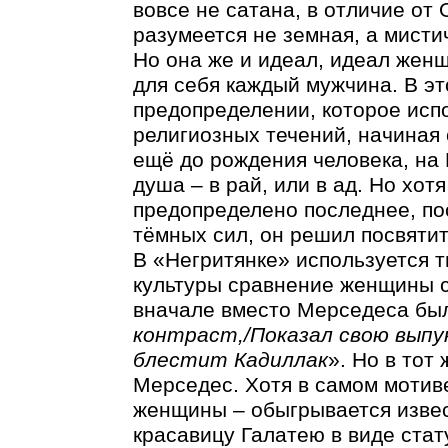
вовсе не сатана, в отличие от
разумеется не земная, а мисти
Но она же и идеал, идеал жен
для себя каждый мужчина. В эт
предопределении, которое исп
религиозных течений, начиная 
ещё до рождения человека, на 
душа – в рай, или в ад. Но хо
предопределено последнее, по
тёмных сил, он решил посвятит
В «Негритянке» используется 
культуры сравнение женщины с
вначале вместо Мерседеса был
контраст,/Показал свою выпу
блестит Кадиллак
». Но в тот
Мерседес. Хотя в самом мотиве
женщины – обыгрывается изве
красавицу Галатею в виде ста