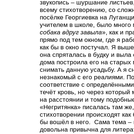
звукопись – шуршание листьев
всему стихотворению, со сложн
посёлке Георгиевка на Луганщи
учителем в школе, было много 
собака вдруг завыла
», как и п
прямо под тем окном, где я раб
как бы в окно постучал. Я выше
она спряталась в будку и выла 
дома построила его на старых 
снимать данную усадьбу. А я сн
незнакомый с его реалиями. По
соответствие с определёнными 
течёт кровь, но через который
на расстоянии и тому подобны
«Негритянка» писалась там же,
стихотворении происходят как б
бы вошёл в него. Сама тема – 
довольна привычна для литера