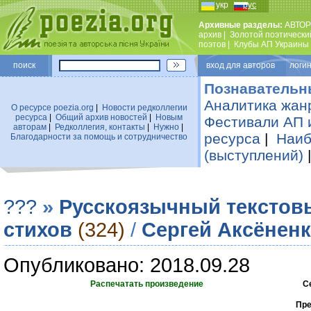
укр
рус
Архивные разделы:
АВТОР
архив
|
Золотой поэтически
поэтов
|
Клубы АП Украины
поиск
вход для авторов логин
Познавательн
Аналитика жан
О ресурсе poezia.org
|
Новости редколлегии
ресурса
|
Общий архив новостей
|
Новым
Фестивали АП 
авторам
|
Редколлегия, контакты
|
Нужно
|
ресурса
|
Наиб
Благодарности за помощь и сотрудничество
(выступлений)
???
»
Русскоязычный текстов
стихов
(324)
/
Сергей Аксёнен
Опубликовано: 2018.09.28
Распечатать произведение
С
Пре