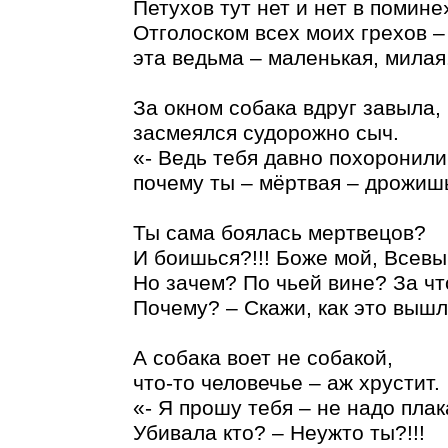
Петухов тут нет и нет в помине
Отголоском всех моих грехов –
эта ведьма – маленькая, милая
За окном собака вдруг завыла,
засмеялся судорожно сыч.
«- Ведь тебя давно похоронили
почему ты – мёртвая – дрожиш
Ты сама боялась мертвецов?
И боишься?!!! Боже мой, Всев
Но зачем? По чьей вине? За чт
Почему? – Скажи, как это вышл
А собака воет не собакой,
что-то человечье – аж хрустит.
«- Я прошу тебя – не надо плак
Убивала кто? – Неужто ты?!!!