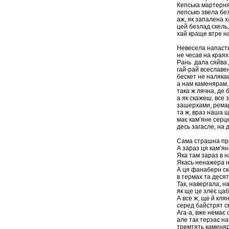
Кепська мартерня
лепсько звела без
аж, як запалена х
цей безлад скель,
хай краще втре н
Невесела напасть
не чесав на краях
Рань дала сяйва 
гай-рай всеславен
бескет не налякає
а нам каменярам,
така ж лячна, де 
а як скажеш, все 
зашерхами, рема
та ж, враз наша 
має кам’яне серце
десь загасле, на 
Сама страшна пр
А зараз ця кам’я
Яка там зараз в 
Якась ненажера н
А ця фанаберн ск
в термах та десят
Так, навергала, н
як ще це злеє цаб
А все ж, ще й кля
серед байстрят с
Ага-а, вже немає 
але так терзає на
тремтять каменяр