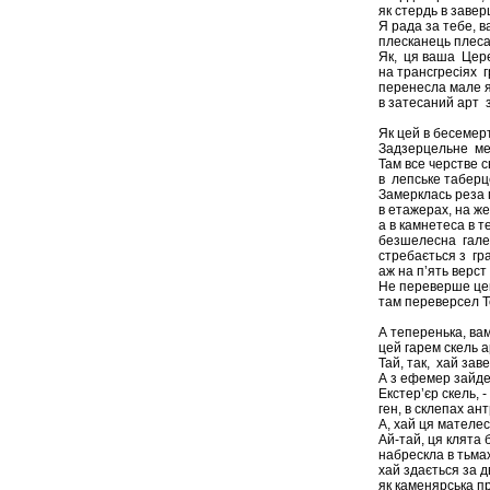
як стердь в заве
Я рада за тебе, 
плесканець плеса
Як, ця ваша Цере
на трансгресіях 
перенесла мале 
в затесаний арт 
Як цей в бесемер
Задзерцельне мег
Там все черстве 
в лепське табер
Замерклась реза
в етажерах, на ж
а в камнетеса в т
безшелесна гале
стребається з гр
аж на п’ять верст 
Не переверше цей
там переверсел Т
А теперенька, ва
цей гарем скель а
Тай, так, хай зав
А з ефемер зайде
Екстер’єр скель, -
ген, в склепах а
А, хай ця мателеса
Ай-тай, ця клята
набрескла в тьмах
хай здається за д
як каменярська пр