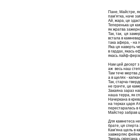
Пане, Майстре, як
пам’ятка, наче з
Ай, жара, це здає
Теперенька ця ка
як жратва зажерн
Так, так, ця зам
встала в камнева
така афера, - на 
Яка ця наверть ч
в гардах, якась 
якась лайф-ферзь
Нам цей десерт з 
аж весь наш степ
Там тече мертва 
а в щелях - капка
Так, старча-твердь
не грачте, це кам
Закаяна зараз н
наша терра, як с
Начеркана в крев
на терках царя А
перестаралась в 
Майстер забрав це
Для камнетеса не
брате, ця сперта
Кам’яна щель в к
завжерляє фейєве
Твердь скресана,