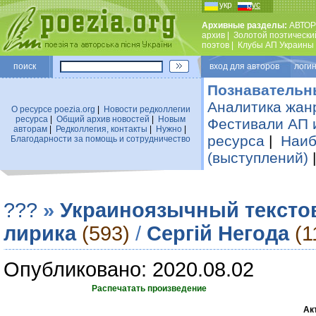
укр
рус
Архивные разделы:
АВТОР
архив
|
Золотой поэтически
поэтов
|
Клубы АП Украины
поиск
вход для авторов логин
Познавательн
Аналитика жан
О ресурсе poezia.org
|
Новости редколлегии
ресурса
|
Общий архив новостей
|
Новым
Фестивали АП 
авторам
|
Редколлегия, контакты
|
Нужно
|
ресурса
|
Наиб
Благодарности за помощь и сотрудничество
(выступлений)
???
»
Украиноязычный тексто
лирика
(593)
/
Сергій Негода
(1
Опубликовано: 2020.08.02
Распечатать произведение
Ак