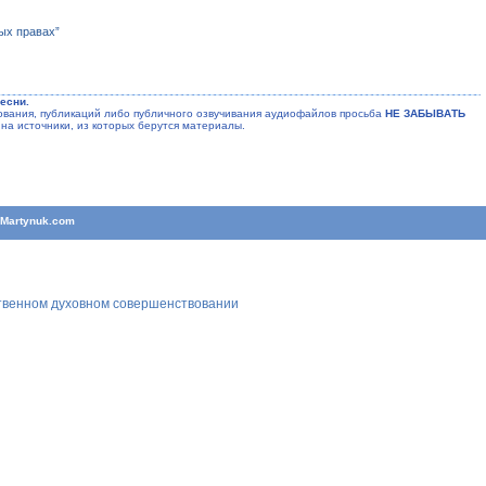
ых правах”
есни.
ания, публикаций либо публичного озвучивания аудиофайлов просьба
НЕ ЗАБЫВАТЬ
на источники, из которых берутся материалы.
T
Martynuk.com
ственном духовном совершенствовании