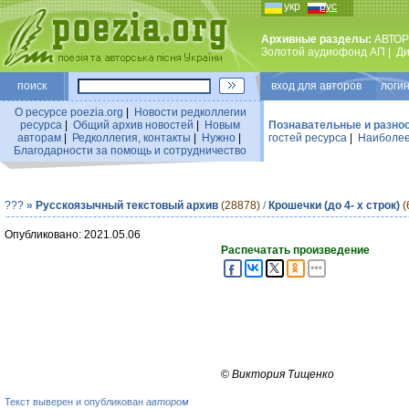
укр
рус
Архивные разделы:
АВТОР
Золотой аудиофонд АП
|
Ди
поиск
вход для авторов логин
О ресурсе poezia.org
|
Новости редколлегии
ресурса
|
Общий архив новостей
|
Новым
Познавательные и разно
авторам
|
Редколлегия, контакты
|
Нужно
|
гостей ресурса
|
Наиболее
Благодарности за помощь и сотрудничество
???
»
Русскоязычный текстовый архив
(28878)
/
Крошечки (до 4- х строк)
(
Опубликовано: 2021.05.06
Распечатать произведение
©
Виктория Тищенко
Текст выверен и опубликован
автором