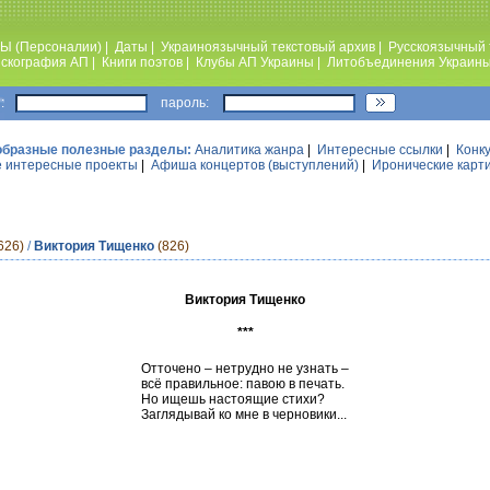
Ы (Персоналии)
|
Даты
|
Украиноязычный текстовый архив
|
Русскоязычный 
скография АП
|
Книги поэтов
|
Клубы АП Украины
|
Литобъединения Украин
:
пароль:
образные полезные разделы:
Аналитика жанра
|
Интересные ссылки
|
Конк
 интересные проекты
|
Афиша концертов (выступлений)
|
Иронические карт
626)
/
Виктория Тищенко
(826)
Виктория Тищенко
***
Отточено – нетрудно не узнать –
всё правильное: павою в печать.
Но ищешь настоящие стихи?
Заглядывай ко мне в черновики...