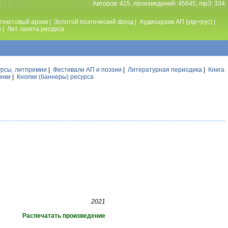
Авторов: 415, произведений: 45645, mp3: 334
текстовый архив
|
Золотой поэтический фонд
|
Аудиоархив АП (укр+рус)
|
ы
|
Лит. газета ресурса
урсы, литпремии
|
Фестивали АП и поэзии
|
Литературная периодика
|
Книга
инки
|
Кнопки (баннеры) ресурса
2021
Распечатать произведение