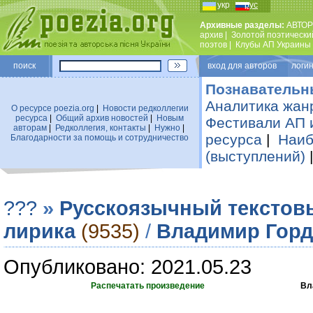
укр
рус
Архивные разделы:
АВТОР
архив
|
Золотой поэтически
поэтов
|
Клубы АП Украины
поиск
вход для авторов логин
Познавательн
Аналитика жан
О ресурсе poezia.org
|
Новости редколлегии
ресурса
|
Общий архив новостей
|
Новым
Фестивали АП 
авторам
|
Редколлегия, контакты
|
Нужно
|
ресурса
|
Наиб
Благодарности за помощь и сотрудничество
(выступлений)
???
»
Русскоязычный текстов
лирика
(9535)
/
Владимир Горд
Опубликовано: 2021.05.23
Распечатать произведение
Вл