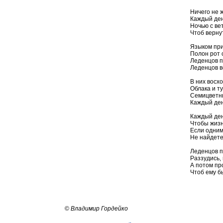
Ничего не 
Каждый ден
Ночью с ве
Чтоб верну
Языком пр
Полон рот 
Леденцов п
Леденцов в
В них восх
Облака и т
Семицветны
Каждый ден
Каждый ден
Чтобы жизн
Если одним
Не найдете
Леденцов п
Раззудись, 
А потом пр
Чтоб ему б
©
Владимир Гордейко