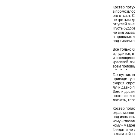
Костёр потух
в промозгло
его отсвет. 
не греться 
от углей в н
Пусть будор
не вид разв
а прошлых л
под тиглем 
Всё только б
и, чудится, в
и с женщиной
красивой, ж
всем половод
* * *
Так путник, 
присядет у о
скорбя, сиро
лучи давно п
Земли дости
поэтов полно
ласкать, тер
Костёр погас
окрас меняет
над изголовь
кому - глаза
кому - Мадо
Глядит и не 
в храм чей-то