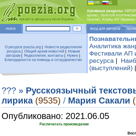
укр
рус
Архивные разделы:
АВТОР
архив
|
Золотой поэтически
поэтов
|
Клубы АП Украины
поиск
вход для авторов логин
Познавательн
Аналитика жан
О ресурсе poezia.org
|
Новости редколлегии
ресурса
|
Общий архив новостей
|
Новым
Фестивали АП 
авторам
|
Редколлегия, контакты
|
Нужно
|
ресурса
|
Наиб
Благодарности за помощь и сотрудничество
(выступлений)
???
»
Русскоязычный текстов
лирика
(9535)
/
Мария Сакали
Опубликовано: 2021.06.05
Распечатать произведение
Восп