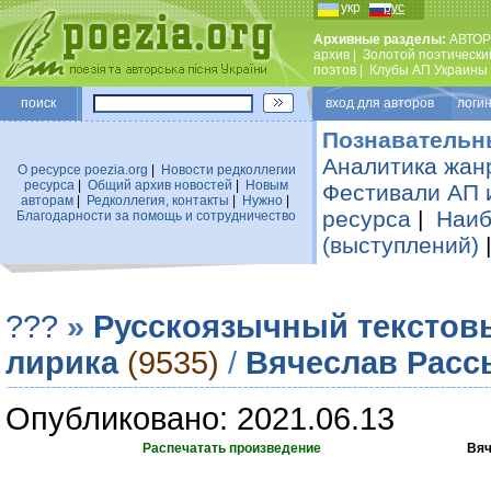
укр
рус
Архивные разделы:
АВТОР
архив
|
Золотой поэтически
поэтов
|
Клубы АП Украины
поиск
вход для авторов логин
Познавательн
Аналитика жан
О ресурсе poezia.org
|
Новости редколлегии
ресурса
|
Общий архив новостей
|
Новым
Фестивали АП 
авторам
|
Редколлегия, контакты
|
Нужно
|
ресурса
|
Наиб
Благодарности за помощь и сотрудничество
(выступлений)
???
»
Русскоязычный текстов
лирика
(9535)
/
Вячеслав Расс
Опубликовано: 2021.06.13
Распечатать произведение
Вяч