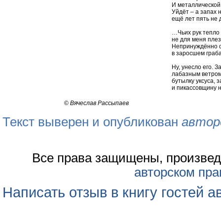
И металлической 
Уйдёт – а запах
ещё лет пять не 
…Чьих рук тепло 
не для меня плез
Непринуждённо с
в заросшем граб
Ну, унесло его. З
лабазным ветром
бутылку уксуса, 
и пикассовщину 
©
Вячеслав Рассыпаев
Текст выверен и опубликован
автор
Все права защищены, произвед
авторском пра
Написать отзыв в книгу гостей а