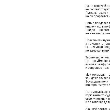
Да не вонючий он
не соответствует
Пускать такого к
но он прорвётся 
Винил придётся 
иначе – ноль по 
Я здесь – не са
но – не выслушив
Пластинкам нужн
а не чертить пер
Он – вечный нищи
не замечая в них
Терпенье лопнет
Но – не уймётся
винил в шкафу п
и вопрошает, аки
Мои же мысли – 
чей даже свитер 
Вслух дать понят
кто гарантирует, 
Потом вздыхаю, 
корю каких-то су
строчу петиции 
и по копейке да п
А он всё роется