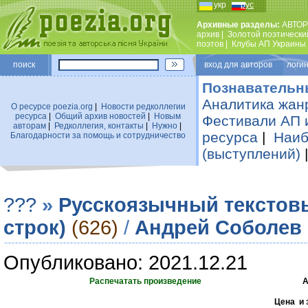
укр
рус
Архивные разделы:
АВТОР
архив
|
Золотой поэтически
поэтов
|
Клубы АП Украины
поиск
вход для авторов логин
Познавательн
Аналитика жан
О ресурсе poezia.org
|
Новости редколлегии
ресурса
|
Общий архив новостей
|
Новым
Фестивали АП 
авторам
|
Редколлегия, контакты
|
Нужно
|
ресурса
|
Наиб
Благодарности за помощь и сотрудничество
(выступлений)
???
»
Русскоязычный текстов
строк)
(626)
/
Андрей Соболев
Опубликовано: 2021.12.21
Распечатать произведение
А
Цена и 