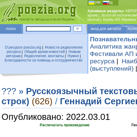
укр
рус
Архивные разделы:
АВТОР
архив
|
Золотой поэтически
поэтов
|
Клубы АП Украины
поиск
вход для авторов логин
Познавательн
Аналитика жан
О ресурсе poezia.org
|
Новости редколлегии
ресурса
|
Общий архив новостей
|
Новым
Фестивали АП 
авторам
|
Редколлегия, контакты
|
Нужно
|
ресурса
|
Наиб
Благодарности за помощь и сотрудничество
(выступлений)
???
»
Русскоязычный текстов
строк)
(626)
/
Геннадий Сергие
Опубликовано: 2022.03.01
Распечатать произведение
Ге