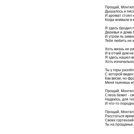
Прощай, Монтклэ
Дышалось и писа
И аромат стоял н
Когда вливали в
Я здесь бродил 
Деревья и дома 
И утром ль зимн
Тебя любить не 
Хоть жизнь не р
И в отчий дом н
Я здесь нашел вс
Хоть изначально
Ты у горы разлё
С которой виден
Как виски, но фр
Меня пьянишь к
Прощай, Монтклэ
Слеза бежит - с
Надеюсь, для теб
И что-то породн
Прощай, Монтклэ
Расстаться время
Своих гортензий
Ты на прощанье 