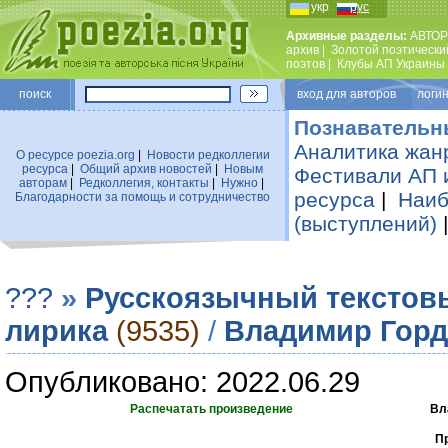
укр
рус
Архивные разделы:
АВТОР
архив
|
Золотой поэтически
поэтов
|
Клубы АП Украины
поиск
вход для авторов логин
Познавательн
Аналитика жан
О ресурсе poezia.org
|
Новости редколлегии
ресурса
|
Общий архив новостей
|
Новым
Фестивали АП 
авторам
|
Редколлегия, контакты
|
Нужно
|
ресурса
|
Наиб
Благодарности за помощь и сотрудничество
(выступлений)
???
»
Русскоязычный текстов
лирика
(9535)
/
Владимир Горд
Опубликовано: 2022.06.29
Распечатать произведение
Вл
П