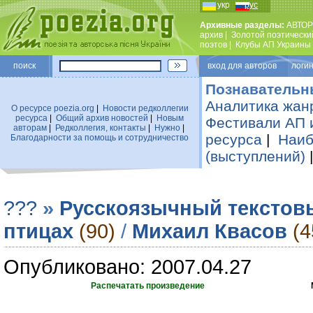
укр
рус
Архивные разделы:
АВТОР
архив
|
Золотой поэтически
поэтов
|
Клубы АП Украины
поиск
вход для авторов логин
Познавательн
Аналитика жан
О ресурсе poezia.org
|
Новости редколлегии
ресурса
|
Общий архив новостей
|
Новым
Фестивали АП 
авторам
|
Редколлегия, контакты
|
Нужно
|
ресурса
|
Наиб
Благодарности за помощь и сотрудничество
(выступлений)
???
»
Русскоязычный текстов
птицах
(90)
/
Михаил Квасов
(4
Опубликовано: 2007.04.27
Распечатать произведение