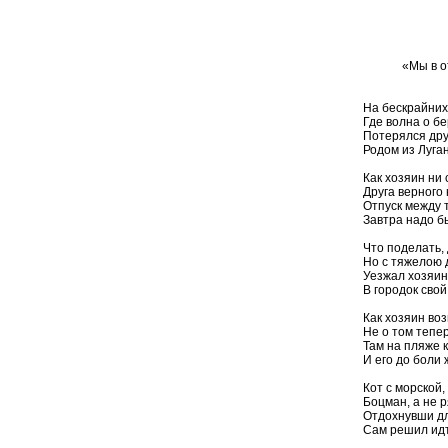
Сергею
«Мы в ответе
Антуан д
На бескрайних
Где волна о бе
Потерялся др
Родом из Луган
Как хозяин ни
Друга верного 
Отпуск между 
Завтра надо бы
Что поделать,
Но с тяжелою
Уезжал хозяин
В городок сво
Как хозяин во
Не о том тепер
Там на пляже 
И его до боли 
Кот с морской,
Боцман, а не 
Отдохнувши д
Сам решил идт