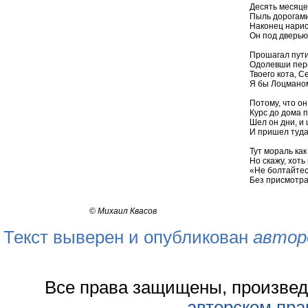
Десять месяце
Пыль дорогами
Наконец нари
Он под дверью 
Прошагал пути
Одолевши пер
Твоего кота, С
Я бы Лоцманом
Потому, что он
Курс до дома 
Шел он дни, и
И пришел туда,
Тут мораль как
Но скажу, хоть 
«Не болтайтес
Без присмотра
©
Михаил Квасов
Текст выверен и опубликован
автор
Все права защищены, произвед
авторском пра