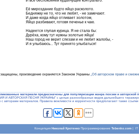
И всё беспокойней кудахчущее контральто.
Её мироздание будто яйцо расколото.
Бедняжку не то, что не любят, - не замечают.
И даже когда яйцо отливает золотом,
Яйцо разбивают, готовя печенье к чаю.
Надеется глупая курица. Я не стала бы:
Дурёха, кому тут нужны золотые яйца!
Наш город не верит слезам и не любит жалобы, -
И я улыбаюсь... Тут принято улыбаться!
 защищены, произведение охраняется Законом Украины
„Об авторском праве и смежн
ликованные материали предназначены для популяризации жанра поэзии и авторской п
ЭЗИЯ И АВТОРСКАЯ ПЕСНЯ УКРАИНЫ” с целью разнообразных видов дальнейшего тиражиров
ы с авторами материалов. Правила вежливости и корректности предполагают также ссылки 
Концепция
Николай Кротенко
Программирование
Tebenko.com
| I