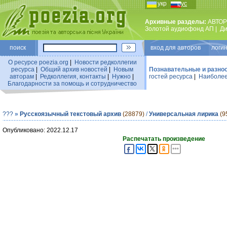
укр
рус
Архивные разделы:
АВТОР
Золотой аудиофонд АП
|
Ди
поиск
вход для авторов логин
О ресурсе poezia.org
|
Новости редколлегии
ресурса
|
Общий архив новостей
|
Новым
Познавательные и разно
авторам
|
Редколлегия, контакты
|
Нужно
|
гостей ресурса
|
Наиболее
Благодарности за помощь и сотрудничество
???
»
Русскоязычный текстовый архив
(28879)
/
Универсальная лирика
(9
Опубликовано: 2022.12.17
Распечатать произведение