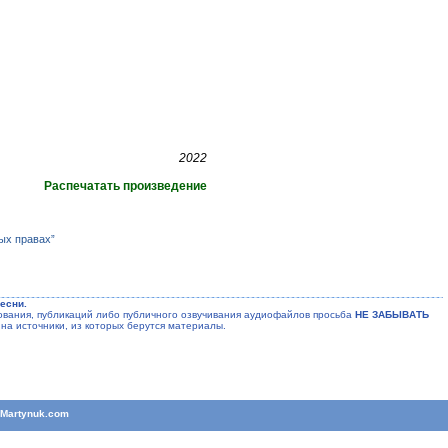
2022
Распечатать произведение
ых правах”
есни.
ания, публикаций либо публичного озвучивания аудиофайлов просьба
НЕ ЗАБЫВАТЬ
на источники, из которых берутся материалы.
T
Martynuk.com