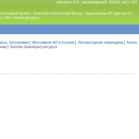
Авторов: 415, произведений: 45648, mp3: 334
текстовый архив
|
Золотой поэтический фонд
|
Аудиоархив АП (укр+рус)
|
ы
|
Лит. газета ресурса
урсы, литпремии
|
Фестивали АП и поэзии
|
Литературная периодика
|
Книга
инки
|
Кнопки (баннеры) ресурса