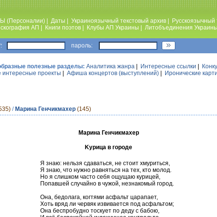
Ы (Персоналии)
|
Даты
|
Украиноязычный текстовый архив
|
Русскоязычный 
скография АП
|
Книги поэтов
|
Клубы АП Украины
|
Литобъединения Украин
:
пароль:
образные полезные разделы:
Аналитика жанра
|
Интересные ссылки
|
Конк
 интересные проекты
|
Афиша концертов (выступлений)
|
Иронические карт
535)
/
Марина Генчикмахер
(145)
Марина Генчикмахер
Kурица в городe
Я знаю: нельзя сдаваться, не стоит хмуриться,
Я знаю, что нужно равняться на тех, кто молод.
Но я слишком часто себя ощущаю курицей,
Попавшей случайно в чужой, незнакомый город.
Она, бедолага, когтями асфальт царапает,
Хоть вряд ли червяк извивается под асфальтом;
Она беспробудно тоскует по деду с бабою,