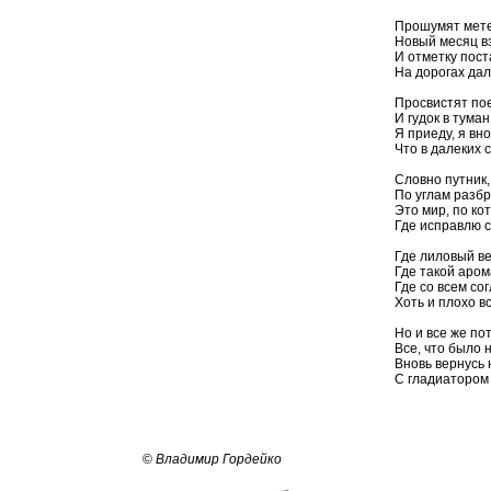
Прошумят мете
Новый месяц в
И отметку пост
На дорогах дал
Просвистят пое
И гудок в тума
Я приеду, я вно
Что в далеких 
Словно путник,
По углам разб
Это мир, по ко
Где исправлю с
Где лиловый ве
Где такой аром
Где со всем сог
Хоть и плохо в
Но и все же по
Все, что было 
Вновь вернусь н
С гладиатором 
17.12
©
Владимир Гордейко