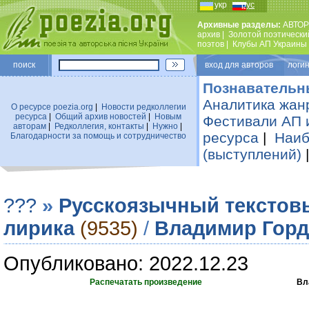
укр
рус
Архивные разделы:
АВТОР
архив
|
Золотой поэтически
поэтов
|
Клубы АП Украины
поиск
вход для авторов логин
Познавательн
Аналитика жан
О ресурсе poezia.org
|
Новости редколлегии
ресурса
|
Общий архив новостей
|
Новым
Фестивали АП 
авторам
|
Редколлегия, контакты
|
Нужно
|
ресурса
|
Наиб
Благодарности за помощь и сотрудничество
(выступлений)
???
»
Русскоязычный текстов
лирика
(9535)
/
Владимир Горд
Опубликовано: 2022.12.23
Распечатать произведение
Вл