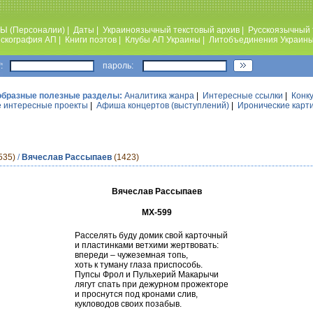
Ы (Персоналии)
|
Даты
|
Украиноязычный текстовый архив
|
Русскоязычный 
скография АП
|
Книги поэтов
|
Клубы АП Украины
|
Литобъединения Украин
:
пароль:
образные полезные разделы:
Аналитика жанра
|
Интересные ссылки
|
Конк
 интересные проекты
|
Афиша концертов (выступлений)
|
Иронические карт
535)
/
Вячеслав Рассыпаев
(1423)
Вячеслав Рассыпаев
МХ-599
Расселять буду домик свой карточный
и пластинками ветхими жертвовать:
впереди – чужеземная топь,
хоть к туману глаза приспособь.
Пупсы Фрол и Пульхерий Макарычи
лягут спать при дежурном прожекторе
и проснутся под кронами слив,
кукловодов своих позабыв.