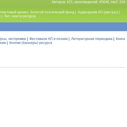
Авторов: 415, произведений: 45648, mp3: 334
текстовый архив
|
Золотой поэтический фонд
|
Аудиоархив АП (укр+рус)
|
ы
|
Лит. газета ресурса
урсы, литпремии
|
Фестивали АП и поэзии
|
Литературная периодика
|
Книга
инки
|
Кнопки (баннеры) ресурса