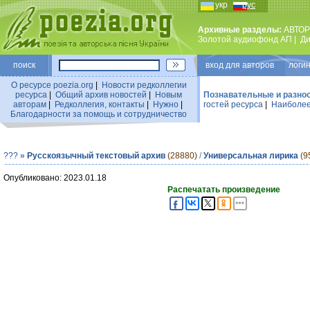
укр
рус
Архивные разделы:
АВТОР
Золотой аудиофонд АП
|
Ди
поиск
вход для авторов логин
О ресурсе poezia.org
|
Новости редколлегии
ресурса
|
Общий архив новостей
|
Новым
Познавательные и разно
авторам
|
Редколлегия, контакты
|
Нужно
|
гостей ресурса
|
Наиболее
Благодарности за помощь и сотрудничество
???
»
Русскоязычный текстовый архив
(28880)
/
Универсальная лирика
(9
Опубликовано: 2023.01.18
Распечатать произведение