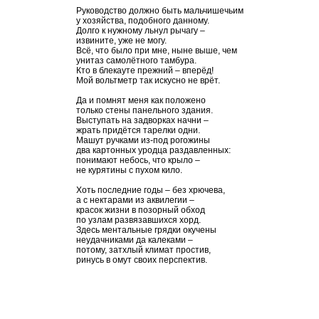
Руководство должно быть мальчишечьим
у хозяйства, подобного данному.
Долго к нужному льнул рычагу –
извините, уже не могу.
Всё, что было при мне, ныне выше, чем
унитаз самолётного тамбура.
Кто в блекауте прежний – вперёд!
Мой вольтметр так искусно не врёт.
Да и помнят меня как положено
только стены панельного здания.
Выступать на задворках начни –
жрать придётся тарелки одни.
Машут ручками из-под рогожины
два картонных уродца раздавленных:
понимают небось, что крыло –
не курятины с пухом кило.
Хоть последние годы – без хрючева,
а с нектарами из аквилегии –
красок жизни в позорный обход
по узлам развязавшихся хорд.
Здесь ментальные грядки окучены
неудачниками да калеками –
потому, затхлый климат простив,
ринусь в омут своих перспектив.