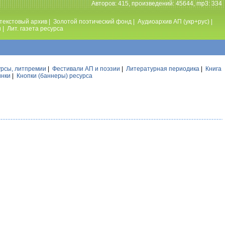
Авторов: 415, произведений: 45644, mp3: 334
текстовый архив
|
Золотой поэтический фонд
|
Аудиоархив АП (укр+рус)
|
ы
|
Лит. газета ресурса
урсы, литпремии
|
Фестивали АП и поэзии
|
Литературная периодика
|
Книга
инки
|
Кнопки (баннеры) ресурса