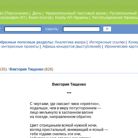
Ы (Персоналии)
|
Даты
|
Украиноязычный текстовый архив
|
Русскоязычный 
скография АП
|
Книги поэтов
|
Клубы АП Украины
|
Литобъединения Украин
:
пароль:
образные полезные разделы:
Аналитика жанра
|
Интересные ссылки
|
Конк
 интересные проекты
|
Афиша концертов (выступлений)
|
Иронические карт
535)
/
Виктория Тищенко
(826)
Виктория Тищенко
***
С чертами, где скисает чмок «приятно»,
подальше, чем в миру потустороннем —
лицо мелькнуло в заспанном вагоне
на поезде, направленном обратно.
Цвет отрицаньем всякой нужной ночи,
взгляд пристальный, внимающий и ясный —
тебе годами снились эти очи,