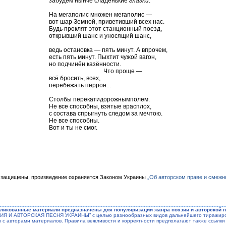
забудем нынче сладенькие
глазки
.
На мегаполис множен мегаполис —
вот шар Земной, приветивший всех нас.
Будь проклят этот станционный поезд,
открывший шанс и уносящий шанс,
ведь остановка — пять минут. А впрочем,
есть пять минут. Пыхтит чужой вагон,
но подчинён казённости.
Что проще —
всё бросить, всех,
перебежать перрон...
Столбы перекатидорожнымполем.
Не все способны, взятые врасплох,
с состава спрыгнуть следом за мечтою.
Не все способны.
Вот и ты не смог.
 защищены, произведение охраняется Законом Украины
„Об авторском праве и смежн
ликованные материали предназначены для популяризации жанра поэзии и авторской п
ЭЗИЯ И АВТОРСКАЯ ПЕСНЯ УКРАИНЫ” с целью разнообразных видов дальнейшего тиражиров
ы с авторами материалов. Правила вежливости и корректности предполагают также ссылки 