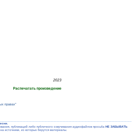
2023
Распечатать произведение
ых правах”
есни.
ания, публикаций либо публичного озвучивания аудиофайлов просьба
НЕ ЗАБЫВАТЬ
на источники, из которых берутся материалы.