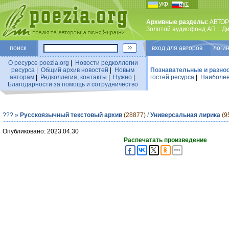
укр
рус
Архивные разделы:
АВТОР
Золотой аудиофонд АП
|
Ди
поиск
вход для авторов логин
О ресурсе poezia.org
|
Новости редколлегии
ресурса
|
Общий архив новостей
|
Новым
Познавательные и разно
авторам
|
Редколлегия, контакты
|
Нужно
|
гостей ресурса
|
Наиболее
Благодарности за помощь и сотрудничество
???
»
Русскоязычный текстовый архив
(28877)
/
Универсальная лирика
(9
Опубликовано: 2023.04.30
Распечатать произведение