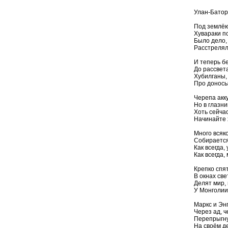
Улан-Батор
Под землёю
Хувараки п
Было дело,
Расстрелял
И теперь б
До рассвета
Хубилганы, 
Про доносы
Черепа акк
Но в глазни
Хоть сейча
Начинайте 
Много всяко
Собирается
Как всегда,
Как всегда,
Крепко спя
В окнах све
Делят мир,
У Монголии
Маркс и Энг
Через ад, ч
Перепрыгну
На своём д