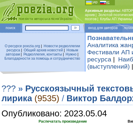
укр
рус
Архивные разделы:
АВТОР
архив
|
Золотой поэтически
поэтов
|
Клубы АП Украины
поиск
вход для авторов логин
Познавательн
Аналитика жан
О ресурсе poezia.org
|
Новости редколлегии
ресурса
|
Общий архив новостей
|
Новым
Фестивали АП 
авторам
|
Редколлегия, контакты
|
Нужно
|
ресурса
|
Наиб
Благодарности за помощь и сотрудничество
(выступлений)
???
»
Русскоязычный текстов
лирика
(9535)
/
Виктор Балдо
Опубликовано: 2023.05.04
Распечатать произведение
Ви