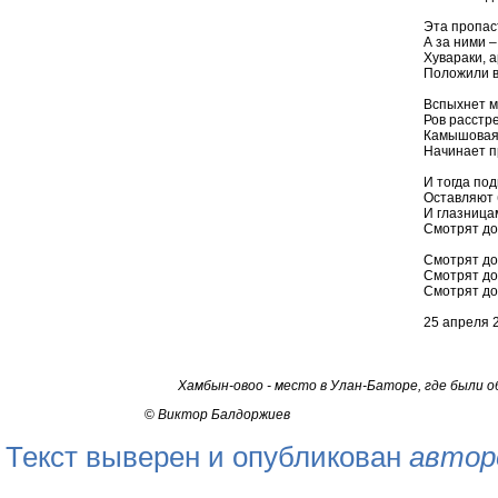
Эта пропас
А за ними –
Хувараки, а
Положили в
Вспыхнет м
Ров расстре
Камышовая
Начинает 
И тогда по
Оставляют 
И глазница
Смотрят до
Смотрят до
Смотрят до
Смотрят до
25 апреля 2
Хамбын-овоо - место в Улан-Баторе, где были 
©
Виктор Балдоржиев
Текст выверен и опубликован
автор