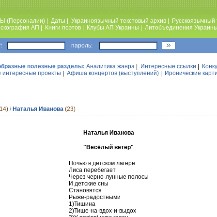
Ы (Персоналии)
|
Даты
|
Украиноязычный текстовый архив
|
Русскоязычный 
скография АП
|
Книги поэтов
|
Клубы АП Украины
|
Литобъединения Украин
:
пароль:
образные полезные разделы:
Аналитика жанра
|
Интересные ссылки
|
Конк
 интересные проекты
|
Афиша концертов (выступлений)
|
Иронические карт
14)
/
Наталья Иванова
(23)
Наталья Иванова
"Весёлый ветер"
Ночью в детском лагере
Лиса перебегает
Через черно-лунные полосы
И детские сны
Становятся
Рыже-радостными
1)Тишина
2)Тише-на-вдох-и-выдох