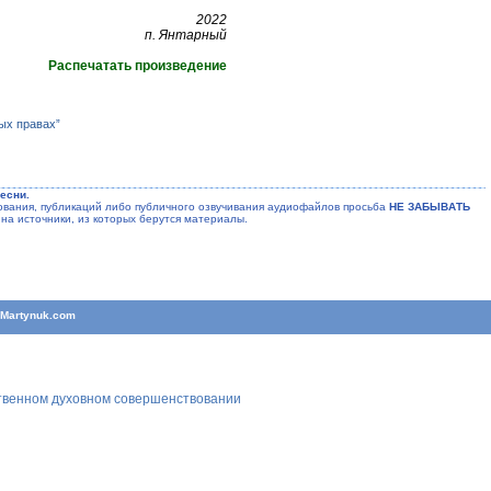
2022
п. Янтарный
Распечатать произведение
ых правах”
есни.
ания, публикаций либо публичного озвучивания аудиофайлов просьба
НЕ ЗАБЫВАТЬ
на источники, из которых берутся материалы.
T
Martynuk.com
ственном духовном совершенствовании