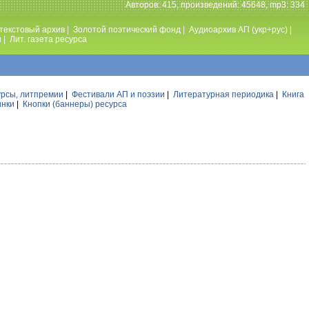
Авторов: 415, произведений: 45648, mp3: 334
текстовый архив
|
Золотой поэтический фонд
|
Аудиоархив АП (укр+рус)
|
ы
|
Лит. газета ресурса
урсы, литпремии
|
Фестивали АП и поэзии
|
Литературная периодика
|
Книга
инки
|
Кнопки (баннеры) ресурса