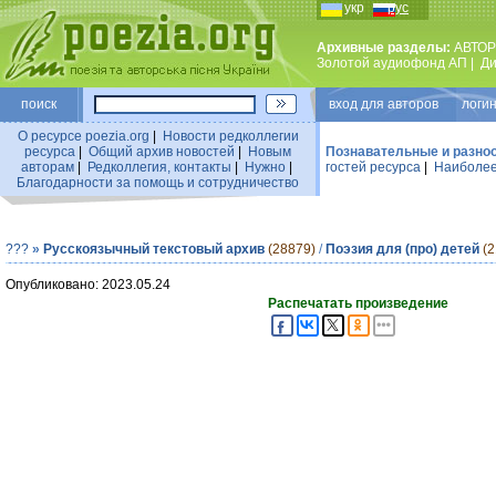
укр
рус
Архивные разделы:
АВТОР
Золотой аудиофонд АП
|
Ди
поиск
вход для авторов логин
О ресурсе poezia.org
|
Новости редколлегии
ресурса
|
Общий архив новостей
|
Новым
Познавательные и разно
авторам
|
Редколлегия, контакты
|
Нужно
|
гостей ресурса
|
Наиболее
Благодарности за помощь и сотрудничество
???
»
Русскоязычный текстовый архив
(28879)
/
Поэзия для (про) детей
(2
Опубликовано: 2023.05.24
Распечатать произведение