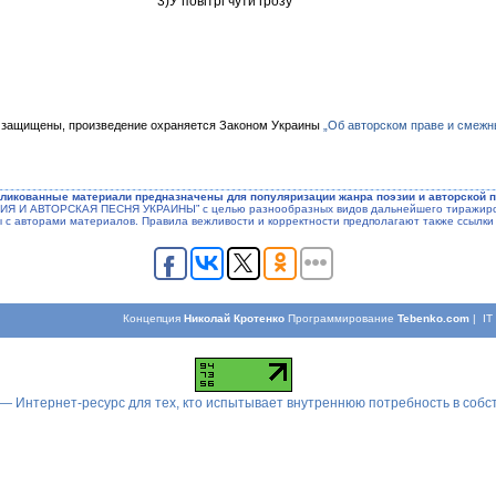
3)У повітрі чути грозу
 защищены, произведение охраняется Законом Украины
„Об авторском праве и смежн
ликованные материали предназначены для популяризации жанра поэзии и авторской п
ЭЗИЯ И АВТОРСКАЯ ПЕСНЯ УКРАИНЫ” с целью разнообразных видов дальнейшего тиражиров
ы с авторами материалов. Правила вежливости и корректности предполагают также ссылки 
Концепция
Николай Кротенко
Программирование
Tebenko.com
| I
 — Интернет-ресурс для тех, кто испытывает внутреннюю потребность в соб