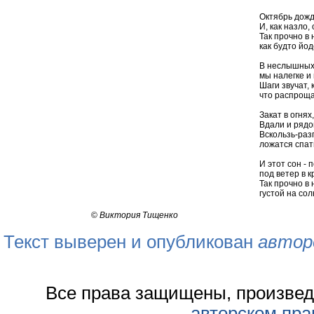
Октябрь дожд
И, как назло,
Так прочно в 
как будто йо
В неслышных
мы налегке и 
Шаги звучат,
что распроща
Закат в огнях
Вдали и рядо
Вскользь-раз
ложатся спат
И этот сон - 
под ветер в 
Так прочно в
густой на сол
©
Виктория Тищенко
Текст выверен и опубликован
автор
Все права защищены, произвед
авторском пра