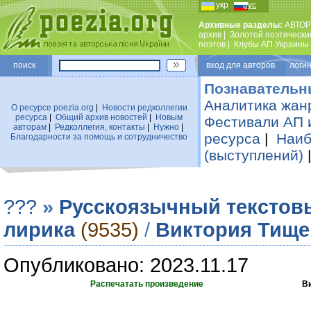
укр
рус
Архивные разделы:
АВТОР
архив
|
Золотой поэтически
поэтов
|
Клубы АП Украины
поиск
вход для авторов логин
Познавательн
Аналитика жан
О ресурсе poezia.org
|
Новости редколлегии
ресурса
|
Общий архив новостей
|
Новым
Фестивали АП 
авторам
|
Редколлегия, контакты
|
Нужно
|
ресурса
|
Наиб
Благодарности за помощь и сотрудничество
(выступлений)
???
»
Русскоязычный текстов
лирика
(9535)
/
Виктория Тище
Опубликовано: 2023.11.17
Распечатать произведение
В