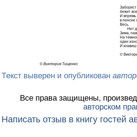
Заборист
бежит все
И впрямь
в пенсне 
Весь.
Нет доро
Зима, паж
На тёмной
один изн
И клавиш
© Виктор
©
Виктория Тищенко
Текст выверен и опубликован
автор
Все права защищены, произвед
авторском пра
Написать отзыв в книгу гостей а