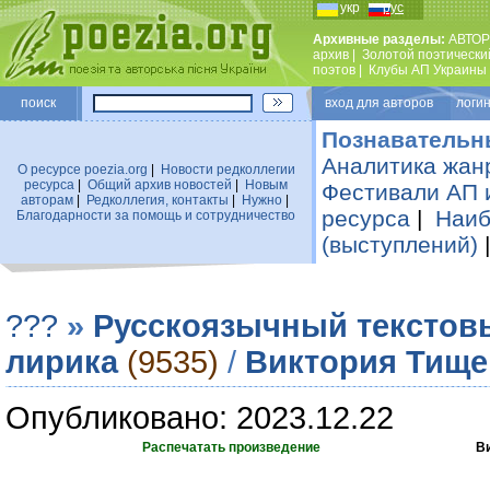
укр
рус
Архивные разделы:
АВТОР
архив
|
Золотой поэтически
поэтов
|
Клубы АП Украины
поиск
вход для авторов логин
Познавательн
Аналитика жан
О ресурсе poezia.org
|
Новости редколлегии
ресурса
|
Общий архив новостей
|
Новым
Фестивали АП 
авторам
|
Редколлегия, контакты
|
Нужно
|
ресурса
|
Наиб
Благодарности за помощь и сотрудничество
(выступлений)
???
»
Русскоязычный текстов
лирика
(9535)
/
Виктория Тище
Опубликовано: 2023.12.22
Распечатать произведение
В