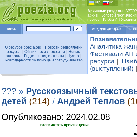
укр
рус
Архивные разделы:
АВТОР
архив
|
Золотой поэтически
поэтов
|
Клубы АП Украины
поиск
вход для авторов логин
Познавательн
Аналитика жан
О ресурсе poezia.org
|
Новости редколлегии
ресурса
|
Общий архив новостей
|
Новым
Фестивали АП 
авторам
|
Редколлегия, контакты
|
Нужно
|
ресурса
|
Наиб
Благодарности за помощь и сотрудничество
(выступлений)
???
»
Русскоязычный текстов
детей
(214)
/
Андрей Теплов
(1
Опубликовано: 2024.02.08
Распечатать произведение
н