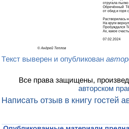
отругала пылко 
Обречённый Тё
от обид и горя 
Растворилась н
На круги верну
Пробуждался Тё
Ах, какое счасть
07.02.2024
©
Андрей Теплов
Текст выверен и опубликован
автор
Все права защищены, произвед
авторском пра
Написать отзыв в книгу гостей а
Опубликованные материали предна