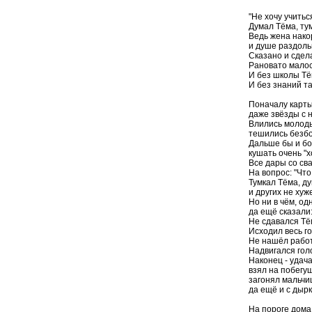
"Не хочу учиться
Думал Тёма, тум
Ведь жена накор
и душе раздольн
Сказано и сдел
Рановато малост
И без школы Тё
И без знаний та
Поначалу карты 
даже звёзды с н
Влились молоды
тешились безбо
Дальше бы и бол
кушать очень "х
Все дары со сва
На вопрос: "Что
Тумкал Тёма, ду
и других не хуже
Но ни в чём, од
да ещё сказали
Не сдавался Тём
Исходил весь го
Не нашёл работу
Надвигался гол
Наконец - удача
взял на побегу
загонял мальчиш
да ещё и с дырк
На пороге дома