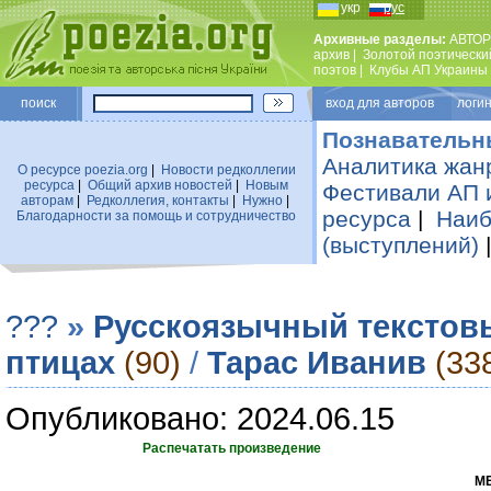
укр
рус
Архивные разделы:
АВТОР
архив
|
Золотой поэтически
поэтов
|
Клубы АП Украины
поиск
вход для авторов логин
Познавательн
Аналитика жан
О ресурсе poezia.org
|
Новости редколлегии
ресурса
|
Общий архив новостей
|
Новым
Фестивали АП 
авторам
|
Редколлегия, контакты
|
Нужно
|
ресурса
|
Наиб
Благодарности за помощь и сотрудничество
(выступлений)
???
»
Русскоязычный текстов
птицах
(90)
/
Тарас Иванив
(33
Опубликовано: 2024.06.15
Распечатать произведение
М