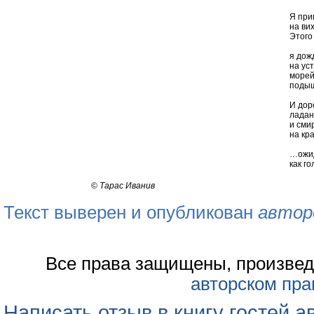
Я пр
на ви
Этого
я дож
на ус
море
подышу
И дор
ладан
и сми
на кр
…ожид
как г
©
Тарас Иванив
Текст выверен и опубликован
автор
Все права защищены, произвед
авторском пра
Написать отзыв в книгу гостей а