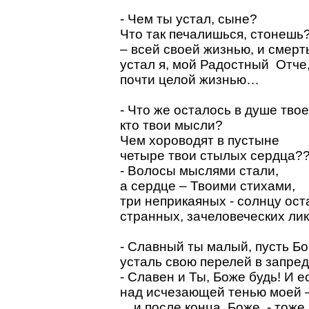
- Чем ты устал, сыне?
Что так печалишься, стонешь
– всей своей жизнью, и смерт
устал я, мой Радостный Отче
почти целой жизнью…
- Что же осталось в душе твое
кто твои мысли?
Чем хороводят в пустыне
четыре твои стылых сердца
- Волосы мыслями стали,
а сердце – Твоими стихами,
три неприкаяных - солнцу ост
странных, зачеловеческих лик
- Славный ты малый, пусть Бо
усталь свою перелей в запред
- Славен и Ты, Боже будь! И 
над исчезающей тенью моей –
... и после конца, Боже, - тож