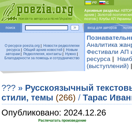
укр
рус
Архивные разделы:
АВТОР
архив
|
Золотой поэтически
поэтов
|
Клубы АП Украины
поиск
вход для авторов логин
Познавательн
Аналитика жан
О ресурсе poezia.org
|
Новости редколлегии
ресурса
|
Общий архив новостей
|
Новым
Фестивали АП 
авторам
|
Редколлегия, контакты
|
Нужно
|
ресурса
|
Наиб
Благодарности за помощь и сотрудничество
(выступлений)
???
»
Русскоязычный текстов
стили, темы
(266)
/
Тарас Иван
Опубликовано: 2024.12.26
Распечатать произведение