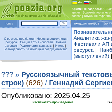
укр
рус
Архивные разделы:
АВТОР
архив
|
Золотой поэтически
поэтов
|
Клубы АП Украины
поиск
вход для авторов логин
Познавательн
Аналитика жан
О ресурсе poezia.org
|
Новости редколлегии
ресурса
|
Общий архив новостей
|
Новым
Фестивали АП 
авторам
|
Редколлегия, контакты
|
Нужно
|
ресурса
|
Наиб
Благодарности за помощь и сотрудничество
(выступлений)
???
»
Русскоязычный текстов
строк)
(626)
/
Геннадий Сергие
Опубликовано: 2025.04.25
Распечатать произведение
Ге