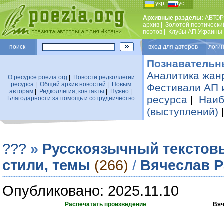
укр
рус
Архивные разделы:
АВТОР
архив
|
Золотой поэтически
поэтов
|
Клубы АП Украины
поиск
вход для авторов логин
Познавательн
Аналитика жан
О ресурсе poezia.org
|
Новости редколлегии
ресурса
|
Общий архив новостей
|
Новым
Фестивали АП 
авторам
|
Редколлегия, контакты
|
Нужно
|
ресурса
|
Наиб
Благодарности за помощь и сотрудничество
(выступлений)
???
»
Русскоязычный текстов
стили, темы
(266)
/
Вячеслав 
Опубликовано: 2025.11.10
Распечатать произведение
Вяч