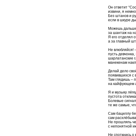
Он ответит “Сос
извини, я немно
Без штанов и ру
если в шкуре ды
Можешь дальше
за шантаж на н
Я его отделял о
а за главный ш
Не влюбляйся! –
пусть девчонка,
шарлатанские г
манекенам нак
Делай дело своё
появившихся с 
Там глядишь – 
на кайфующем 
Я и музыку лёгк
пустота отклика
Болевые сигнал
те же самые, чт
Сам бациллу б
сам расхлёбыва
Не прошляпь че
с непонятной и
Не споткнись о