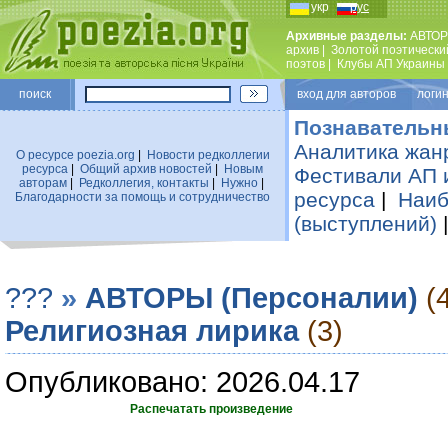
укр
рус
Архивные разделы:
АВТОР
архив
|
Золотой поэтически
поэтов
|
Клубы АП Украины
поиск
вход для авторов логин
Познавательн
Аналитика жан
О ресурсе poezia.org
|
Новости редколлегии
ресурса
|
Общий архив новостей
|
Новым
Фестивали АП 
авторам
|
Редколлегия, контакты
|
Нужно
|
ресурса
|
Наиб
Благодарности за помощь и сотрудничество
(выступлений)
???
»
АВТОРЫ (Персоналии)
(
Религиозная лирика
(3)
Опубликовано: 2026.04.17
Распечатать произведение