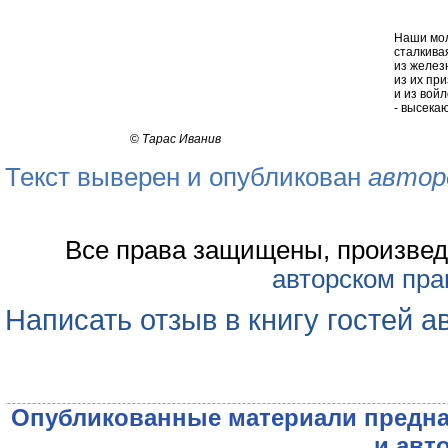
Наши мол
сталкива
из желез
из их пр
и из вой
- высекаю
©
Тарас Иванив
Текст выверен и опубликован
автор
Все права защищены, произвед
авторском пра
Написать отзыв в книгу гостей а
Опубликованные материали предна
и авт