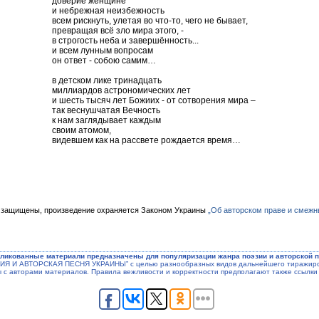
доверие женщине
и небрежная неизбежность
всем рискнуть, улетая во что-то, чего не бывает,
превращая всё зло мира этого, -
в строгость неба и завершённость...
и всем лунным вопросам
он ответ - собою самим…
в детском лике тринадцать
миллиардов астрономических лет
и шесть тысяч лет Божиих - от сотворения мира –
так веснушчатая Вечность
к нам заглядывает каждым
своим атомом,
видевшем как на рассвете рождается время…
 защищены, произведение охраняется Законом Украины
„Об авторском праве и смежн
ликованные материали предназначены для популяризации жанра поэзии и авторской п
ЭЗИЯ И АВТОРСКАЯ ПЕСНЯ УКРАИНЫ” с целью разнообразных видов дальнейшего тиражиров
ы с авторами материалов. Правила вежливости и корректности предполагают также ссылки 