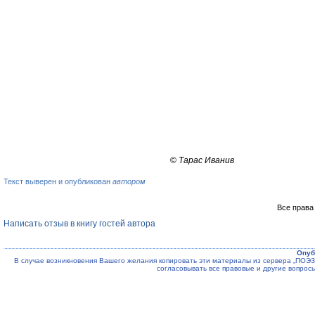
©
Тарас Иванив
Текст выверен и опубликован
автором
Все права
Написать отзыв в книгу гостей автора
Опуб
В случае возникновения Вашего желания копировать эти материалы из сервера „ПО
согласовывать все правовые и другие вопрос