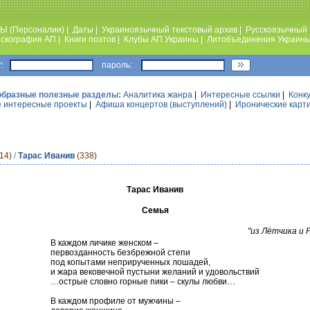
Ы (Персоналии)
|
Даты
|
Украиноязычный текстовый архив
|
Русскоязычный 
скография АП
|
Книги поэтов
|
Клубы АП Украины
|
Литобъединения Украин
:
пароль:
образные полезные разделы:
Аналитика жанра
|
Интересные ссылки
|
Конк
 интересные проекты
|
Афиша концертов (выступлений)
|
Иронические карт
14)
/
Тарас Иванив
(338)
Тарас Иванив
Семья
"из Лётчика и 
В каждом личике женском –
первозданность безбрежной степи
под копытами неприрученных лошадей,
и жара вековечной пустыни желаний и удовольствий
…острые словно горные пики – скулы любви…
В каждом профиле от мужчины –