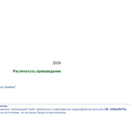
2026
Распечатать произведение
ых правах”
есни.
ания, публикаций либо публичного озвучивания аудиофайлов просьба
НЕ ЗАБЫВАТЬ
на источники, из которых берутся материалы.