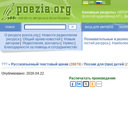
укр
рус
Архивные разделы:
АВТОР
Золотой аудиофонд АП
|
Ди
поиск
вход для авторов логин
О ресурсе poezia.org
|
Новости редколлегии
ресурса
|
Общий архив новостей
|
Новым
Познавательные и разно
авторам
|
Редколлегия, контакты
|
Нужно
|
гостей ресурса
|
Наиболее
Благодарности за помощь и сотрудничество
???
»
Русскоязычный текстовый архив
(28879)
/
Поэзия для (про) детей
(2
Опубликовано: 2026.04.22
Распечатать произведение