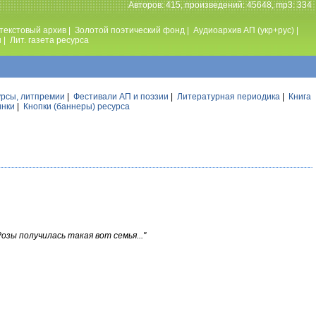
Авторов: 415, произведений: 45648, mp3: 334
текстовый архив
|
Золотой поэтический фонд
|
Аудиоархив АП (укр+рус)
|
ы
|
Лит. газета ресурса
урсы, литпремии
|
Фестивали АП и поэзии
|
Литературная периодика
|
Книга
инки
|
Кнопки (баннеры) ресурса
Розы получилась такая вот семья..."