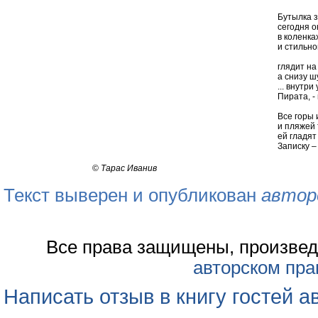
Бутылка з
сегодня о
в коленка
и стильно
глядит на
а снизу ш
... внутри
Пирата, - 
Все горы 
и пляжей
ей гладят
Записку –
©
Тарас Иванив
Текст выверен и опубликован
автор
Все права защищены, произвед
авторском пра
Написать отзыв в книгу гостей а