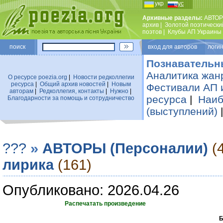
укр
рус
Архивные разделы:
АВТОР
архив
|
Золотой поэтически
поэтов
|
Клубы АП Украины
поиск
вход для авторов логин
Познавательн
Аналитика жан
О ресурсе poezia.org
|
Новости редколлегии
ресурса
|
Общий архив новостей
|
Новым
Фестивали АП 
авторам
|
Редколлегия, контакты
|
Нужно
|
ресурса
|
Наиб
Благодарности за помощь и сотрудничество
(выступлений)
???
»
АВТОРЫ (Персоналии)
(
лирика
(161)
Опубликовано: 2026.04.26
Распечатать произведение
Б