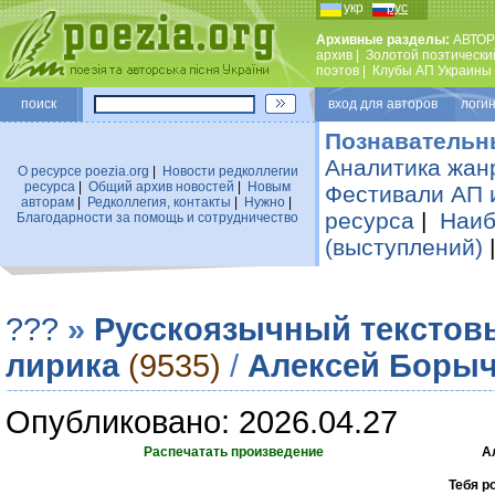
укр
рус
Архивные разделы:
АВТОР
архив
|
Золотой поэтически
поэтов
|
Клубы АП Украины
поиск
вход для авторов логин
Познавательн
Аналитика жан
О ресурсе poezia.org
|
Новости редколлегии
ресурса
|
Общий архив новостей
|
Новым
Фестивали АП 
авторам
|
Редколлегия, контакты
|
Нужно
|
ресурса
|
Наиб
Благодарности за помощь и сотрудничество
(выступлений)
???
»
Русскоязычный текстов
лирика
(9535)
/
Алексей Боры
Опубликовано: 2026.04.27
Распечатать произведение
А
­Тебя р