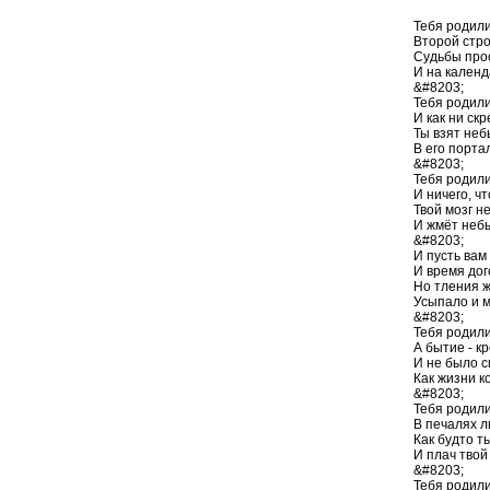
­Тебя родили
Второй стро
Судьбы про
И на календ
&#8203;
Тебя родили
И как ни ск
Ты взят неб
В его порта
&#8203;
Тебя родили
И ничего, ч
Твой мозг н
И жмёт неб
&#8203;
И пусть вам
И время дог
Но тления 
Усыпало и м
&#8203;
Тебя родили
А бытие - к
И не было 
Как жизни 
&#8203;
Тебя родили 
В печалях ли
Как будто ты
И плач твой 
&#8203;
Тебя родили 