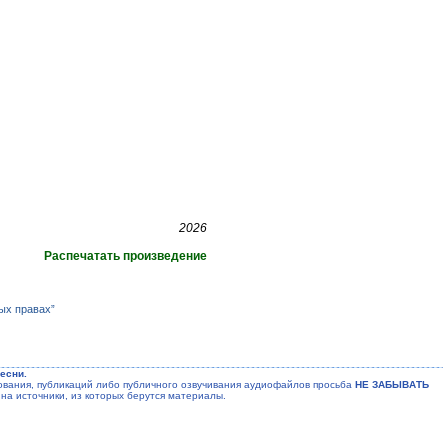
2026
Распечатать произведение
ых правах”
есни.
ания, публикаций либо публичного озвучивания аудиофайлов просьба
НЕ ЗАБЫВАТЬ
на источники, из которых берутся материалы.