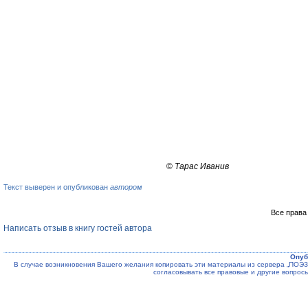
©
Тарас Иванив
Текст выверен и опубликован
автором
Все права
Написать отзыв в книгу гостей автора
Опуб
В случае возникновения Вашего желания копировать эти материалы из сервера „ПО
согласовывать все правовые и другие вопрос