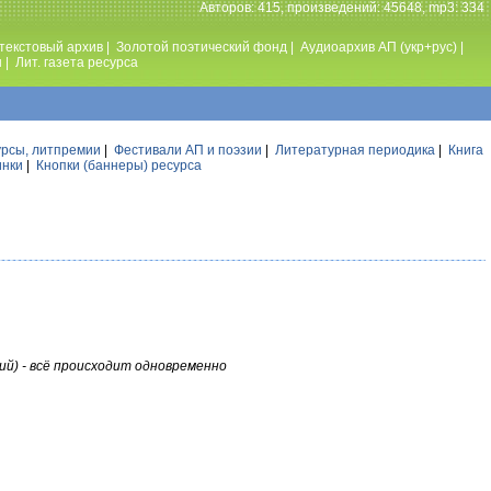
Авторов: 415, произведений: 45648, mp3: 334
текстовый архив
|
Золотой поэтический фонд
|
Аудиоархив АП (укр+рус)
|
ы
|
Лит. газета ресурса
урсы, литпремии
|
Фестивали АП и поэзии
|
Литературная периодика
|
Книга
инки
|
Кнопки (баннеры) ресурса
ий) - всё происходит одновременно