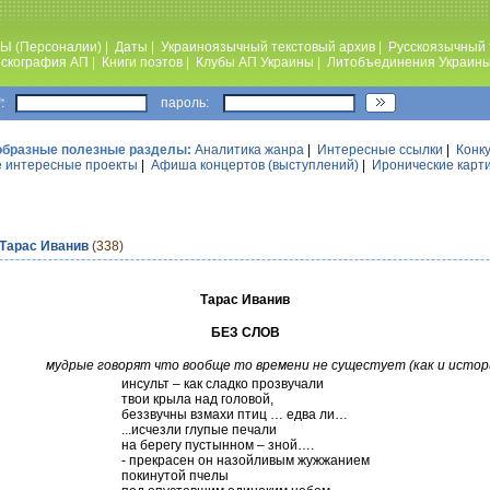
Ы (Персоналии)
|
Даты
|
Украиноязычный текстовый архив
|
Русскоязычный 
скография АП
|
Книги поэтов
|
Клубы АП Украины
|
Литобъединения Украин
:
пароль:
образные полезные разделы:
Аналитика жанра
|
Интересные ссылки
|
Конк
 интересные проекты
|
Афиша концертов (выступлений)
|
Иронические карт
Тарас Иванив
(338)
Тарас Иванив
БЕЗ СЛОВ
мудрые говорят что вообще то времени не сущестует (как и истор
инсульт – как сладко прозвучали
твои крыла над головой,
беззвучны взмахи птиц … едва ли…
...исчезли глупые печали
на берегу пустынном – зной….
- прекрасен он назойливым жужжанием
покинутой пчелы