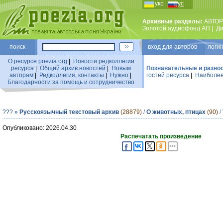
укр
рус
Архивные разделы:
АВТОР
Золотой аудиофонд АП
|
Ди
поиск
вход для авторов логин
О ресурсе poezia.org
|
Новости редколлегии
ресурса
|
Общий архив новостей
|
Новым
Познавательные и разно
авторам
|
Редколлегия, контакты
|
Нужно
|
гостей ресурса
|
Наиболее
Благодарности за помощь и сотрудничество
???
»
Русскоязычный текстовый архив
(28879)
/
О животных, птицах
(90)
/
Опубликовано: 2026.04.30
Распечатать произведение