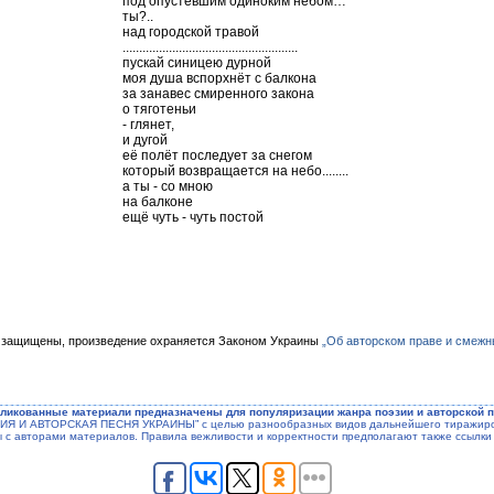
под опустевшим одиноким небом…
ты?..
над городской травой
.....................................................
пускай синицею дурной
моя душа вспорхнёт с балкона
за занавес смиренного закона
о тяготеньи
- глянет,
и дугой
её полёт последует за снегом
который возвращается на небо........
а ты - со мною
на балконе
ещё чуть - чуть постой
 защищены, произведение охраняется Законом Украины
„Об авторском праве и смежн
ликованные материали предназначены для популяризации жанра поэзии и авторской п
ЭЗИЯ И АВТОРСКАЯ ПЕСНЯ УКРАИНЫ” с целью разнообразных видов дальнейшего тиражиров
ы с авторами материалов. Правила вежливости и корректности предполагают также ссылки 