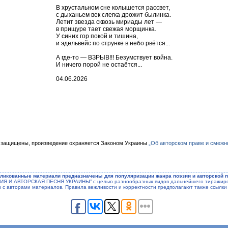
В хрустальном сне колышется рассвет,
с дыханьем век слегка дрожит былинка.
Летит звезда сквозь мириады лет —
в прищуре тает свежая морщинка.
У синих гор покой и тишина,
и эдельвейс по струнке в небо рвётся...
А где-то — ВЗРЫВ!!! Безумствует война.
И ничего порой не остаётся...
04.06.2026
 защищены, произведение охраняется Законом Украины
„Об авторском праве и смежн
ликованные материали предназначены для популяризации жанра поэзии и авторской п
ЭЗИЯ И АВТОРСКАЯ ПЕСНЯ УКРАИНЫ” с целью разнообразных видов дальнейшего тиражиров
ы с авторами материалов. Правила вежливости и корректности предполагают также ссылки 