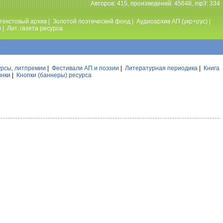
Авторов: 415, произведений: 45648, mp3: 334
текстовый архив
|
Золотой поэтический фонд
|
Аудиоархив АП (укр+рус)
|
ы
|
Лит. газета ресурса
урсы, литпремии
|
Фестивали АП и поэзии
|
Литературная периодика
|
Книга
инки
|
Кнопки (баннеры) ресурса