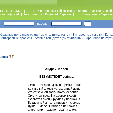
Ы (Персоналии)
|
Даты
|
Украиноязычный текстовый архив
|
Русскоязычный 
скография АП
|
Книги поэтов
|
Клубы АП Украины
|
Литобъединения Украин
:
пароль:
образные полезные разделы:
Аналитика жанра
|
Интересные ссылки
|
Конк
 интересные проекты
|
Афиша концертов (выступлений)
|
Иронические карт
ирика
(67)
Андрей Теплов
БЕЗУМСТВУЕТ война...
Останется лишь дым и горстка пепла,
да стылый след в истерзанной душе,
что от земной тоски почти ослепла...
Сгустится тьма. Из адовых кущей
взовьётся змей и рухнет у подножья.
Бездомный ангел зашуршит крылом.
Душа — легка. Ничто её не гложет,
а этот мир — давно пора на слом...