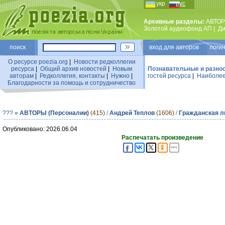
укр
рус
Архивные разделы:
АВТОР
Золотой аудиофонд АП
|
Ди
поиск
вход для авторов логин
О ресурсе poezia.org
|
Новости редколлегии
ресурса
|
Общий архив новостей
|
Новым
Познавательные и разно
авторам
|
Редколлегия, контакты
|
Нужно
|
гостей ресурса
|
Наиболее
Благодарности за помощь и сотрудничество
???
»
АВТОРЫ (Персоналии)
(415)
/
Андрей Теплов
(1606)
/
Гражданская л
Опубликовано: 2026.06.04
Распечатать произведение