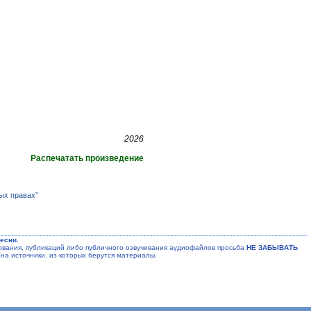
2026
Распечатать произведение
ых правах”
есни.
ания, публикаций либо публичного озвучивания аудиофайлов просьба
НЕ ЗАБЫВАТЬ
на источники, из которых берутся материалы.