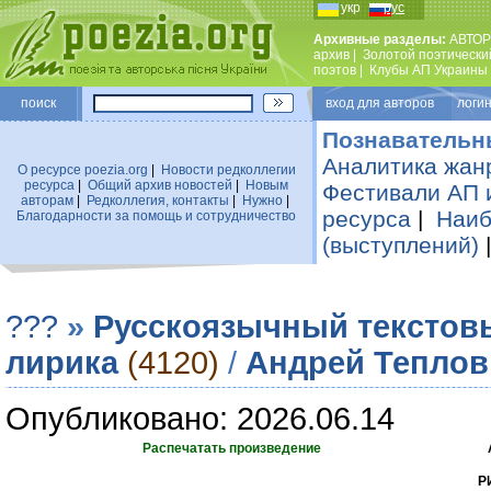
укр
рус
Архивные разделы:
АВТОР
архив
|
Золотой поэтически
поэтов
|
Клубы АП Украины
поиск
вход для авторов логин
Познавательн
Аналитика жан
О ресурсе poezia.org
|
Новости редколлегии
ресурса
|
Общий архив новостей
|
Новым
Фестивали АП 
авторам
|
Редколлегия, контакты
|
Нужно
|
ресурса
|
Наиб
Благодарности за помощь и сотрудничество
(выступлений)
???
»
Русскоязычный текстов
лирика
(4120)
/
Андрей Теплов
Опубликовано: 2026.06.14
Распечатать произведение
Р