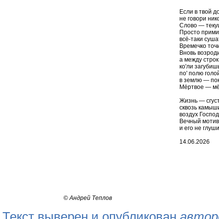
Если в твой 
не говори ник
Слово — текущ
Просто прими 
всё-таки суша
Времечко точи
Вновь возроди
а между строк
ко'ли загубиш
по' полю голо
в землю — по
Мёртвое — мё
Жизнь — сгуст
сквозь камыш
воздух Господ
Вечный моти
и его не глуши.
14.06.2026
©
Андрей Теплов
Текст выверен и опубликован
автор