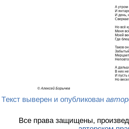
А утром
И янтар
И день, 
Сверкае
Но всё и
Меня вс
Моей ве
Где блещ
Таков он
Забытый 
Мерцает
Неповто
А дальш
В них не
И пусть 
Но весел
©
Алексей Борычев
Текст выверен и опубликован
автор
Все права защищены, произвед
авторском пра