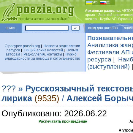
укр
рус
Архивные разделы:
АВТОР
архив
|
Золотой поэтически
поэтов
|
Клубы АП Украины
поиск
вход для авторов логин
Познавательн
Аналитика жан
О ресурсе poezia.org
|
Новости редколлегии
ресурса
|
Общий архив новостей
|
Новым
Фестивали АП 
авторам
|
Редколлегия, контакты
|
Нужно
|
ресурса
|
Наиб
Благодарности за помощь и сотрудничество
(выступлений)
???
»
Русскоязычный текстов
лирика
(9535)
/
Алексей Боры
Опубликовано: 2026.06.22
Распечатать произведение
А
А утром