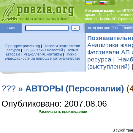
укр
рус
Архивные разделы:
АВТОР
архив
|
Золотой поэтически
поэтов
|
Клубы АП Украины
поиск
вход для авторов логин
Познавательн
Аналитика жан
О ресурсе poezia.org
|
Новости редколлегии
ресурса
|
Общий архив новостей
|
Новым
Фестивали АП 
авторам
|
Редколлегия, контакты
|
Нужно
|
ресурса
|
Наиб
Благодарности за помощь и сотрудничество
(выступлений)
???
»
АВТОРЫ (Персоналии)
(
Опубликовано: 2007.08.06
Распечатать произведение
В сухой тра