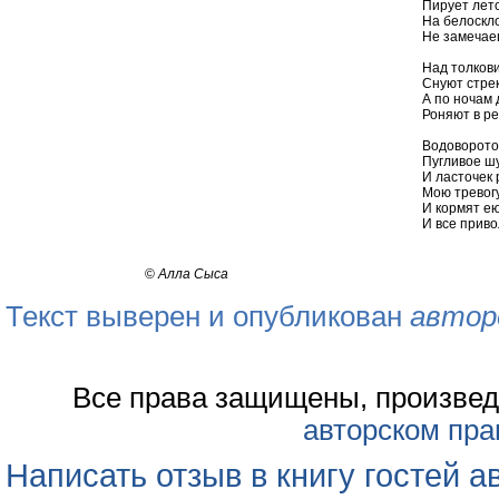
Пирует лето
На белоскл
Не замечае
Над толков
Снуют стрек
А по ночам 
Роняют в ре
Водоворото
Пугливое ш
И ласточек
Мою тревог
И кормят ею
И все приво
©
Алла Сыса
Текст выверен и опубликован
автор
Все права защищены, произвед
авторском пра
Написать отзыв в книгу гостей а