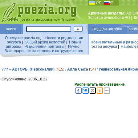
укр
рус
Архивные разделы:
АВТОР
Золотой аудиофонд АП
|
Ди
поиск
вход для авторов логин
О ресурсе poezia.org
|
Новости редколлегии
ресурса
|
Общий архив новостей
|
Новым
Познавательные и разно
авторам
|
Редколлегия, контакты
|
Нужно
|
гостей ресурса
|
Наиболее
Благодарности за помощь и сотрудничество
???
»
АВТОРЫ (Персоналии)
(415)
/
Алла Сыса
(54)
/
Универсальная лири
Опубликовано: 2006.10.22
Распечатать произведение