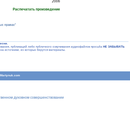
2006
Распечатать произведение
ых правах”
есни.
ания, публикаций либо публичного озвучивания аудиофайлов просьба
НЕ ЗАБЫВАТЬ
на источники, из которых берутся материалы.
T
Martynuk.com
ственном духовном совершенствовании