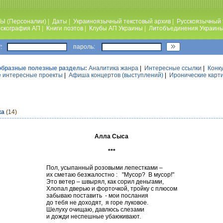
Ы (Персоналии)
|
Даты
|
Украиноязычный текстовый архив
|
Русскоязычный 
скография АП
|
Книги поэтов
|
Клубы АП Украины
|
Литобъединения Украин
:
пароль:
образные полезные разделы:
Аналитика жанра
|
Интересные ссылки
|
Конк
 интересные проекты
|
Афиша концертов (выступлений)
|
Иронические карт
ка
(14)
Алла Сыса
***
Пол, усыпанный розовыми лепестками –
их сметаю безжалостно : "Мусор? В мусор!"
Это ветер – швырял, как сорил деньгами,
Хлопал дверью и форточкой, тройку с плюсом
забываю поставить - мои послания
до тебя не доходят, я горе луковое.
Шелуху очищаю, давлюсь слезами
и дожди неспешные убаюкивают.