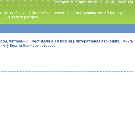
Авторов: 415, произведений: 45647, mp3: 334
текстовый архив
|
Золотой поэтический фонд
|
Аудиоархив АП (укр+рус)
|
ы
|
Лит. газета ресурса
урсы, литпремии
|
Фестивали АП и поэзии
|
Литературная периодика
|
Книга
инки
|
Кнопки (баннеры) ресурса