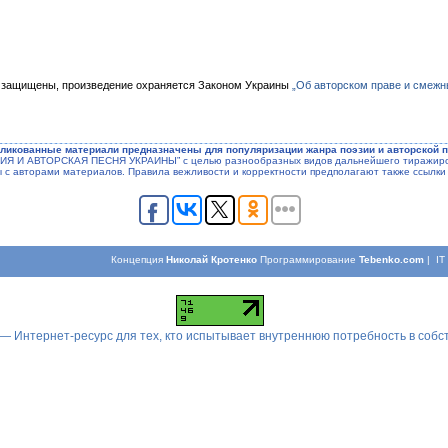
 защищены, произведение охраняется Законом Украины
„Об авторском праве и смежн
ликованные материали предназначены для популяризации жанра поэзии и авторской п
ЭЗИЯ И АВТОРСКАЯ ПЕСНЯ УКРАИНЫ” с целью разнообразных видов дальнейшего тиражиров
ы с авторами материалов. Правила вежливости и корректности предполагают также ссылки 
Концепция
Николай Кротенко
Программирование
Tebenko.com
| I
 — Интернет-ресурс для тех, кто испытывает внутреннюю потребность в соб