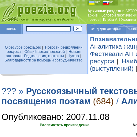
укр
рус
Архивные разделы:
АВТОР
архив
|
Золотой поэтически
поэтов
|
Клубы АП Украины
поиск
вход для авторов логин
Познавательн
Аналитика жан
О ресурсе poezia.org
|
Новости редколлегии
ресурса
|
Общий архив новостей
|
Новым
Фестивали АП 
авторам
|
Редколлегия, контакты
|
Нужно
|
ресурса
|
Наиб
Благодарности за помощь и сотрудничество
(выступлений)
???
»
Русскоязычный текстов
посвящения поэтам
(684)
/
Али
Опубликовано: 2007.11.08
Распечатать произведение
Ал