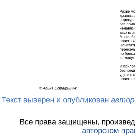
Разве мо
диалога 
перекура
без прив
ненавязч
двух пла
Мы не б
просто х
Почитать
пересечь
не броса
заглянут
И припом
беспредм
удивитьс
просто с
©
Алина Остафийчук
Текст выверен и опубликован
автор
Все права защищены, произвед
авторском пра