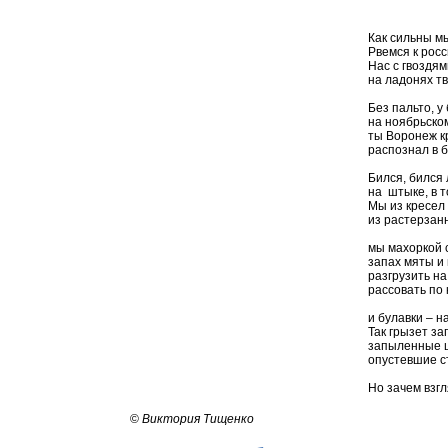
Как сильны мы
Рвемся к рос
Нас с гвоздя
на ладонях тв
Без пальто, у
на ноябрьско
ты Воронеж к
распознал в б
Бился, бился
на штыке, в т
Мы из кресел 
из растерзан
мы махоркой 
запах мяты и 
разгрузить на
рассовать по
и булавки – н
Так грызет за
запыленные ш
опустевшие с
Но зачем взг
©
Виктория Тищенко