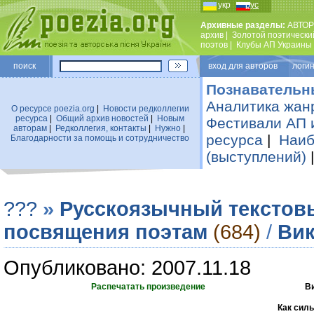
укр
рус
Архивные разделы:
АВТОР
архив
|
Золотой поэтически
поэтов
|
Клубы АП Украины
поиск
вход для авторов логин
Познавательн
Аналитика жан
О ресурсе poezia.org
|
Новости редколлегии
ресурса
|
Общий архив новостей
|
Новым
Фестивали АП 
авторам
|
Редколлегия, контакты
|
Нужно
|
ресурса
|
Наиб
Благодарности за помощь и сотрудничество
(выступлений)
???
»
Русскоязычный текстов
посвящения поэтам
(684)
/
Вик
Опубликовано: 2007.11.18
Распечатать произведение
В
Как силь