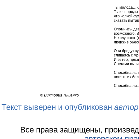
Ты молода…К
Ты из породы
что колкой су
сказать пытаю
Опомнись, дев
возможного. В
Не слушают (т
людские обес
Они бредут ку
сливаясь с м
И ветер, през
Снегами вьюч
Способна ль т
понять их бо
Способна ли
©
Виктория Тищенко
Текст выверен и опубликован
автор
Все права защищены, произвед
авторском пра