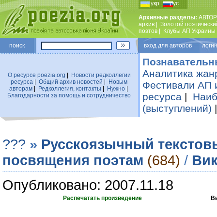
укр
рус
Архивные разделы:
АВТОР
архив
|
Золотой поэтически
поэтов
|
Клубы АП Украины
поиск
вход для авторов логин
Познавательн
Аналитика жан
О ресурсе poezia.org
|
Новости редколлегии
ресурса
|
Общий архив новостей
|
Новым
Фестивали АП 
авторам
|
Редколлегия, контакты
|
Нужно
|
ресурса
|
Наиб
Благодарности за помощь и сотрудничество
(выступлений)
???
»
Русскоязычный текстов
посвящения поэтам
(684)
/
Вик
Опубликовано: 2007.11.18
Распечатать произведение
В