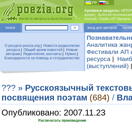
укр
рус
Архивные разделы:
АВТОР
архив
|
Золотой поэтически
поэтов
|
Клубы АП Украины
поиск
вход для авторов логин
Познавательн
Аналитика жан
О ресурсе poezia.org
|
Новости редколлегии
ресурса
|
Общий архив новостей
|
Новым
Фестивали АП 
авторам
|
Редколлегия, контакты
|
Нужно
|
ресурса
|
Наиб
Благодарности за помощь и сотрудничество
(выступлений)
???
»
Русскоязычный текстов
посвящения поэтам
(684)
/
Вла
Опубликовано: 2007.11.23
Распечатать произведение