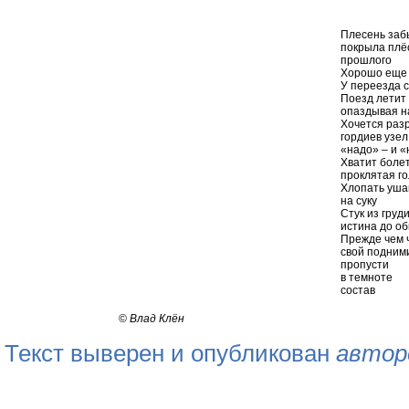
Павл
Плесень заб
покрыла плё
прошлого
Хорошо еще 
У переезда с
Поезд летит
опаздывая н
Хочется разр
гордиев узел
«надо» – и «
Хватит боле
проклятая г
Хлопать уша
на суку
Стук из груд
истина до о
Прежде чем ч
свой подним
пропусти
в темноте
состав
©
Влад Клён
Текст выверен и опубликован
автор