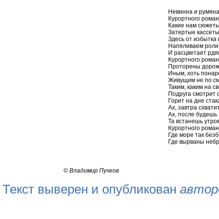
Невинна и румяна,
Курортного роман
Какие нам сюжеты
Затертые кассеты
Здесь от избытка 
Напяливаем роли, 
И расцветает рдян
Курортного роман
Проторены дорожк
Иным, хоть понар
Живущим не по см
Таким, каким на с
Подруга смотрит 
Горит на дне стак
Ах, завтра схвати
Ах, после будешь
Та встанешь утро
Курортного роман
Где море так безб
Где вырваны небр
©
Владимир Пучков
Текст выверен и опубликован
автор