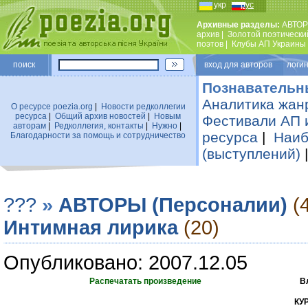
укр
рус
Архивные разделы:
АВТОР
архив
|
Золотой поэтически
поэтов
|
Клубы АП Украины
поиск
вход для авторов логин
Познавательн
Аналитика жан
О ресурсе poezia.org
|
Новости редколлегии
ресурса
|
Общий архив новостей
|
Новым
Фестивали АП 
авторам
|
Редколлегия, контакты
|
Нужно
|
ресурса
|
Наиб
Благодарности за помощь и сотрудничество
(выступлений)
???
»
АВТОРЫ (Персоналии)
(
Интимная лирика
(20)
Опубликовано: 2007.12.05
Распечатать произведение
В
КУ