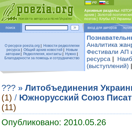
укр
рус
Архивные разделы:
АВТОР
архив
|
Золотой поэтически
поэтов
|
Клубы АП Украины
поиск
вход для авторов логин
Познавательн
Аналитика жан
О ресурсе poezia.org
|
Новости редколлегии
ресурса
|
Общий архив новостей
|
Новым
Фестивали АП 
авторам
|
Редколлегия, контакты
|
Нужно
|
ресурса
|
Наиб
Благодарности за помощь и сотрудничество
(выступлений)
???
»
Литобъединения Украи
(1)
/
Южнорусский Союз Писат
(11)
Опубликовано: 2010.05.26