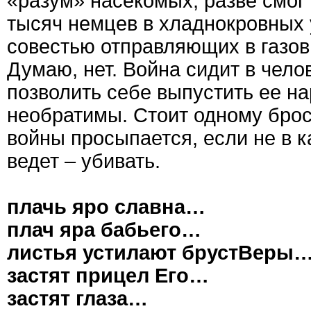
«разум» насекомых, разве смог
тысяч немцев в хладнокровных 
совестью отправляющих в газов
Думаю, нет. Война сидит в челов
позволить себе выпустить ее на
необратимы. Стоит одному брос
войны просыпается, если не в ка
ведет – убивать.
плачь яро славна…
плач яра бабьего…
листья устилают брустВеры
застят прицел Его…
застят глаза…