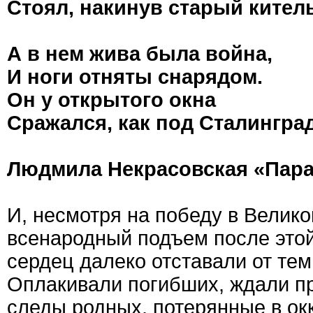
Стоял, накинув старый китель
А в нем жива была война,
И ноги отняты снарядом.
Он у открытого окна
Сражался, как под Сталингра
Людмила Некрасовская «Пар
И, несмотря на победу в Велик
всенародный подъем после это
сердец далеко отставали от те
Оплакивали погибших, ждали пр
следы родных, потерянные в окк