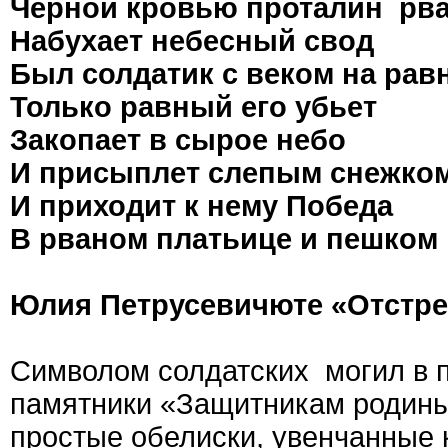
Черной кровью проталин рв
Набухает небесный свод
Был солдатик с веком на рав
Только равный его убьет
Закопает в сырое небо
И присыплет слепым снежко
И приходит к нему Победа
В рваном платьице и пешком
Юлия Петрусевичюте «Отстре
Символом солдатских могил в п
памятники «Защитникам родины»
простые обелиски, увенчанные к