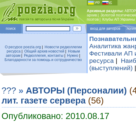
укр
рус
Архивные разделы:
АВТОР
архив
|
Золотой поэтически
поэтов
|
Клубы АП Украины
поиск
вход для авторов логин
Познавательн
Аналитика жан
О ресурсе poezia.org
|
Новости редколлегии
ресурса
|
Общий архив новостей
|
Новым
Фестивали АП 
авторам
|
Редколлегия, контакты
|
Нужно
|
ресурса
|
Наиб
Благодарности за помощь и сотрудничество
(выступлений)
???
»
АВТОРЫ (Персоналии)
(
лит. газете сервера
(56)
Опубликовано: 2010.08.17