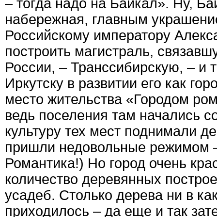
– тогда надо на Байкал». Ну, Ба
набережная, главным украшени
Российскому императору Алексан
построить магистраль, связавш
России, – Транссибирскую, – и
Иркутску в развитии его как го
место жительства «Городом рома
ведь поселения там начались с
культуру тех мест поднимали де
пришли недовольные режимом –
Романтика!) Но город очень кр
количество деревянных построе
усадеб. Столько дерева ни в ка
приходилось – да еще и так зат