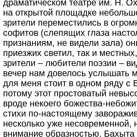
драматическом театре им. Н. О
на открытой площадке небольшо
зрители переместились в огромн
софитов (слепящих глаза насто
признаниям, не видели зала) они
приезжих светил, так и местных,
зрители – любители поэзии – вид
вечер нам довелось услышать м
для меня стоит в одном ряду с 
потому этот простоватый невыс
вроде некоего божества-небожи
стихи по-настоящему заворажив
несколько уже несовременной,
внимание образностью. Бахыта 