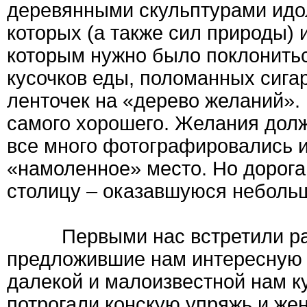
деревянными скульптурами идол
которых (а также сил природы) 
которым нужно было поклонитьс
кусочков еды, поломанных сигар
ленточек на «дерево желаний». 
самого хорошего. Желания долж
все много фотографировались и
«намоленное» место. Но дорога
столицу – оказавшуюся небольш
Первыми нас встретили работ
предложившие нам интересную э
далекой и малоизвестной нам ку
потрогали конскую упряжь и жен