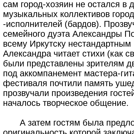
сам город-хозяин не остался в 
музыкальных коллективов города
-исполнителей (бардов). Прозву
семейного дуэта Александры По
всему Иркутску нестандартным 
Александра читает стихи (как сво
были представлены зрителям дв
под аккомпанемент мастера-гита
фестиваля почтили память ушед
прозвучали произведения госте
началось творческое общение.
А затем гостям была предлож
оригинальность которой заключа