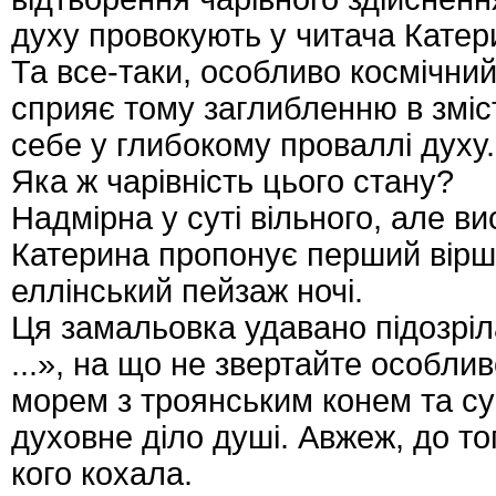
духу провокують у читача Катер
Та все-таки, особливо космічний
сприяє тому заглибленню в зміс
себе у глибокому проваллі духу.
Яка ж чарівність цього стану?
Надмірна у суті вільного, але в
Катерина пропонує перший вірш
еллінський пейзаж ночі.
Ця замальовка удавано підозріл
...», на що не звертайте особли
морем з троянським конем та с
духовне діло душі. Авжеж, до то
кого кохала.