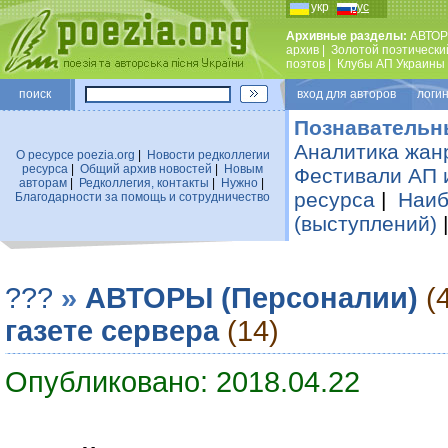
укр
рус
Архивные разделы:
АВТОР
архив
|
Золотой поэтически
поэтов
|
Клубы АП Украины
поиск
вход для авторов логин
Познавательн
Аналитика жан
О ресурсе poezia.org
|
Новости редколлегии
ресурса
|
Общий архив новостей
|
Новым
Фестивали АП 
авторам
|
Редколлегия, контакты
|
Нужно
|
ресурса
|
Наиб
Благодарности за помощь и сотрудничество
(выступлений)
???
»
АВТОРЫ (Персоналии)
(
газете сервера
(14)
Опубликовано: 2018.04.22