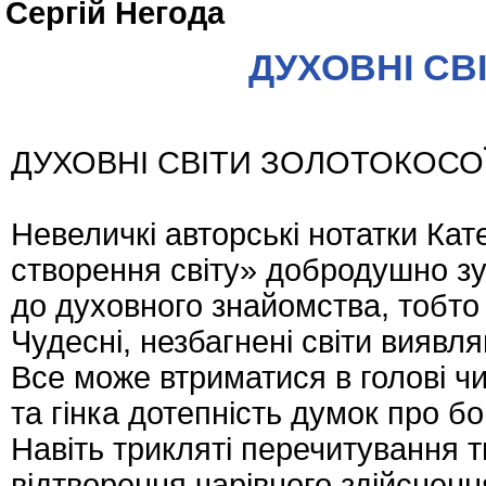
Сергій Негода
ДУХОВНІ СВ
ДУХОВНІ СВІТИ ЗОЛОТОКОСО
Невеличкі авторські нотатки Кат
створення світу» добродушно зу
до духовного знайомства, тобто
Чудесні, незбагнені світи виявля
Все може втриматися в голові ч
та гінка дотепність думок про бо
Навіть трикляті перечитування т
відтворення чарівного здійснення