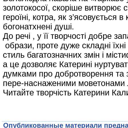
золотокосої, скоріше витворює 
героїні, котра, як з’ясовується в 
богонатхнені душі.
До речі , у її творчості добре з
образи, проте дуже складні їхні
стиль багатозначних змін і міст
а це дозволяє Катерині нуртуват
думками про добротворення та з
пере-наснаженими моветонами л
Читайте творчість Катерини Кал
Опубликованные материали предна