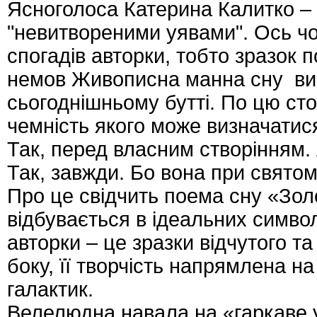
Ясноголоса Катерина Калитко – 
"невитвореними уявами". Ось чо
спогадів авторки, тобто зразок п
немов Живописна манна сну ви
сьогоднішньому бутті. По цю сто
чемність якого може визначатис
Так, перед власним створінням.
Так, завжди. Бо вона при святому
Про це свідчить поема сну «Зол
відбувається в ідеальних символ
авторки – це зразки відчутого т
боку, її творчість напрямлена на
галактик.
Велелюдна навала на «гаркаве 