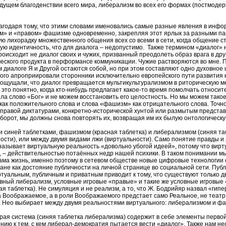
ущем благоденствии всего мира, либерализм во всех его формах (постмодерн
агодаря тому, что этими словами именовались самые разные явления в ин
м» и «правом» фашизме одновременно, закрепляя этот ярлык за разными пар
ую лихорадку множественного общения всех со всеми в сети, когда общение 
ную идентичность, что для диалога – недопустимо. Также термином «диалог»
сходит не диалог своих и чужих, призванный преодолеть образ врага в друг 
еского продукта в перформансе коммуникации. Чужие растворяются во мне. 
 диалоге Я и Другой остаются собой, но при этом составляют одно духовное 
угого апроприировали сторонники исключительно европейского пути развития
 ощущали, что диалог превращается мультикультурализмом в риторическую ме
к это понятно, когда кто-нибудь предлагает какое-то время помолчать относ
ла слово «Бог» и не можем восстановить его целостность. Но мы можем такое,
как положительного слова и слова «фашизм» как отрицательного слова. Точно
 правой диктатурами, конкретно-исторической хунтой или размытым предст
аоборот, мы должны снова повторять их, возвращая им их былую онтологическ
и синей таблетками, фашизмом (красная таблетка) и либерализмом (синяя та
сти), или между двумя видами лжи (виртуальности). Само понятие правды и л
называет виртуальную реальность «довольно убогой идеей», потому что вир
, – действительностью потаённых недр нашей психики. В таком понимании м
ама жизнь, именно поэтому в сетевом обществе новые цифровые технологии с
не как достояние публичности на личной странице во социальной сети. Публи
туальным, публичным и приватным приводит к тому, что существуют только д
ный либерализм, условные игровые «правые» и такие же условные игровые
ная таблетка). Не симуляция и не реализм, а то, что Ж. Бодрийяр назвал «
 Воображаемое, а в роли Воображаемого предстает само Реальное, не театр 
. Нео выбирает между двумя реальностями виртуального: либерализмом и ф
рая система (синяя таблетка либерализма) содержит в себе элементы первой
ию к тем, с кем либерал-демократия пытается вести «диалог». Также нам не