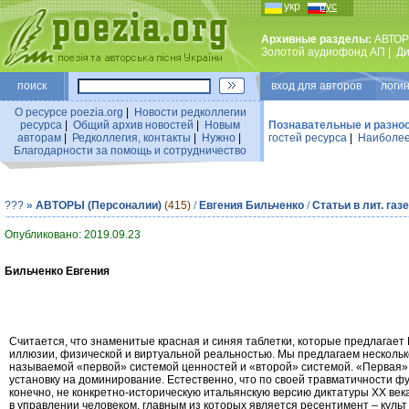
укр
рус
Архивные разделы:
АВТОР
Золотой аудиофонд АП
|
Ди
поиск
вход для авторов логин
О ресурсе poezia.org
|
Новости редколлегии
ресурса
|
Общий архив новостей
|
Новым
Познавательные и разно
авторам
|
Редколлегия, контакты
|
Нужно
|
гостей ресурса
|
Наиболее
Благодарности за помощь и сотрудничество
???
»
АВТОРЫ (Персоналии)
(415)
/
Евгения Бильченко
/
Статьи в лит. газ
Опубликовано: 2019.09.23
Бильченко Евгения
Считается, что знаменитые красная и синяя таблетки, которые предлага
иллюзии, физической и виртуальной реальностью. Мы предлагаем нескольк
называемой «первой» системой ценностей и «второй» системой. «Первая» с
установку на доминирование. Естественно, что по своей травматичности ф
конечно, не конкретно-историческую итальянскую версию диктатуры ХХ ве
в управлении человеком, главным из которых является ресентимент – культ