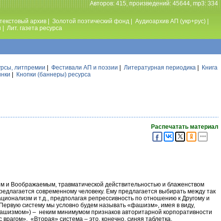
Авторов: 415, произведений: 45644, mp3: 334
текстовый архив
|
Золотой поэтический фонд
|
Аудиоархив АП (укр+рус)
|
ы
|
Лит. газета ресурса
урсы, литпремии
|
Фестивали АП и поэзии
|
Литературная периодика
|
Книга
инки
|
Кнопки (баннеры) ресурса
Распечатать материал
ым и Воображаемым, травматической действительностью и блаженством
редлагается современному человеку. Ему предлагается выбирать между так
ционализм и т.д., предполагая репрессивность по отношению к Другому и
 Первую систему мы условно будем называть «фашизм», имея в виду,
 фашизмом») – неким минимумом признаков авторитарной корпоративности
 врагом». «Вторая» система – это, конечно, синяя таблетка,