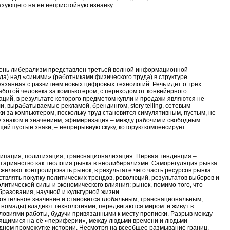
азующего на ее непристойную изнанку.
 день либерализм представлен третьей волной информационной
а) над «синими» (работниками физического труда) в структуре
вязанная с развитием новых цифровых технологий. Речь идет о трёх
ботой человека за компьютером, с переходом от конвейерного
каций, в результате которого предметом купли и продажи являются не
, вырабатываемые рекламой, брендингом, story telling, сетевым
и за компьютером, поскольку труд становится симулятивным, пустым, не
у знаком и значением, эфемеризация – между рабочим и свободным
щий пустые знаки, – непрерывную скуку, которую компенсирует
сипация, политизация, транснационализация. Первая тенденция –
ртарианство как теология рынка в неолиберализме. Саморегуляция рынка
желают контролировать рынок, в результате чего часть ресурсов рынка
влять покупку политических трендов, революций, результатов выборов и
тической силы и экономического влияния: рынок, помимо того, что
разования, научной и культурной жизни.
тоятельное значение и становится глобальным, транснациональным,
 номады) владеют технологиями, передвигаются миром и живут в
словиями работы, будучи привязанными к месту прописки. Разрыв между
одящимися на её «периферии», между людьми времени и людьми
дном промежутке истории. Несмотря на всеобщее размывание границ,