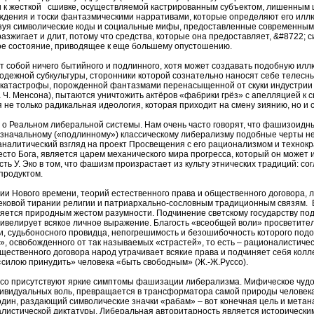
 к жесткой сшивке, осуществляемой кастрированным субъектом, лишенным ц
уждения и тоски фантазмическими нарративами, которые определяют его илл
ьзуя символические коды и социальные мифы, предоставленные современны
 разжигает и длит, потому что средства, которые она предоставляет, &#8722
ное состояние, приводящее к еще большему опустошению.
собой ничего бытийного и подлинного, хотя может создавать подобную иллю
дежной субкультуры, сторонники которой сознательно наносят себе телесны
й катастрофы, порожденной фантазмами перенасыщенной от скуки индустрии 
Ч. Менсона), пытаются уничтожить актёров «фабрики грёз» с апелляцией к с
не только радикальная идеология, которая приходит на смену зиянию, но и
 о Реальном либеральной системы. Нам очень часто говорят, что фашизоидн
изначальному («подлинному») классическому либерализму подобные черты не
хоаналитический взгляд на проект Просвещения с его рационализмом и техно
то Бога, является царем механического мира прогресса, который он может и
ь У. Эко в том, что фашизм произрастает из культу этнических традиций: со
 продуктом.
 Нового времени, теорий естественного права и общественного договора, лежи
ековой тирании религии и патриархально-сословным традиционным связям. В
вляется природным жестом разумности. Подчинение светскому государству п
 нивелирует всякое личное выражение. Благость «всеобщей воли» просветите
и, судьбоносного провидца, непогрешимость и безошибочность которого под
, освобожденного от так называемых «страстей», то есть – рационалистичес
ественного договора народ утрачивает всякие права и подчиняет себя колле
 «силою принудить» человека «быть свободным» (Ж.-Ж.Руссо).
ссо присутствуют яркие симптомы фашизации либерализма. Мифическое чудо
видуальных воль, превращается в трансформатора самой природы человека, 
один, раздающий символические значки «рабам» – вот конечная цель и мета
листической диктатуры. Либеральная авторитарность является исторически