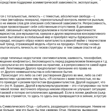
осредством поддержки асимметрической зависимости, эксплуатации,
 с тотальностью, легкость – с тяжестью, абсолютная свобода – с
ствах (метафоры генерала), горизонтальный контроль является рыхлым,
но не имеем слов для описания собственной зависимости. Репрессивность,
торая провозглашает себя собственным отсутствием. В динамике
кий, связанный с мультикультурализмом и политикой идентичности.
арксистов, рок-музыкантов, хакеров и других маргиналов консервативного
ения был вписан в глобальный мир и приобрёл черты буржуазности:
орида), несущего образ нового капиталиста в рваной майке с творчеством
ьный тренд, отражающий модель «бунта на продажу». Поэтому «новых
ток изъять личность из тисков структуры и тем самым спасти её до
ряде типичных недостатков: сентиментализм, наивность, тензофобия,
смещение конфликта»), беспомощность перед радикализмом беженцев и т.д.
 результатах его применения на практике, а в репрессивности самой идеи
ний. Легитимация Другого предполагает признание его права на
от Другого невмешательства в собственное бытие.
Происходит это либо за счёт растворения Другого во мне, либо за счёт
 милостиво «дозволяя» ему быть: «Я согласен с вами полностью, но вы
то приводит к резким протестам фундаменталистов. Другой ощущает, что
» (по Н. Буррио, Другой в мультикультурализме – это «татуировка» на теле
лятивной логики восточного образца никоим образом не улучшает ситуацию:
 таковой и потерю онтологических адекваций. Если в логике джайнов (сьяд-
му все стремятся, то здесь то здесь она превращается в зияние, в пустую
ть Символического Отца – субъекта, раздающего обозначающие. Никем не
е больше, чем это было бы при «живом» Отце. Нехватка, вызванная