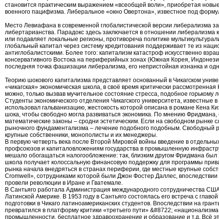
становится практическим выражением «всеобщей воли», приобретая новые
военного пацифизма. Либеральное «окно Овертона», известное под форму
Место Левиафана в современной глобалистической версии либерализма зан
либертарианства. Парадокс здесь заключается в отношении либерализма к 
или подавляет локальные регионы, противореча политике мультикультурали
глобальный капитал через систему кредитования поддерживает те из нацио
антиглобалистскими. Более того: капитализм катастроф искусственно взра
консервативного Востока на периферийных зонах (Южная Корея, Индонезия, 
последняя точка фашизации либерализма, его непристойная изнанка и од
Теорию шокового капитализма представляет основанный в Чикагском униве
«чикагская» экономическая школа, в своё время критически рассмотренная
можно, только вызвав мучительное состояние стресса, подобное горькому 
Студенты экономического отделения Чикагского университета, известные в
использовал гальванизацию, жестокость которой описана в романе Кена Ки
шока, чтобы свободно могла развиваться экономика. По мнению Фридмана,
математические законы – сродни эстетическим. Если на свободном рынке с
рыночного фундаментализма – лечение подобного подобным. Свободный рын
крупные собственники, монополисты и их менеджеры.
В первую четверть века после Второй Мировой войны введение в отдельны
профсоюзов и капиталовложениям государства в промышленную инфраструк
мешало обогащаться налогообложение: так, близким другом Фридмана был У
школа получает колоссальную финансовую поддержку для программы приват
рынка начала внедряться в странах периферии, где местные крупные соб
Cromwell», сотрудниками которой были Джон Фостер Даллес, впоследствии
провели революции в Иране и Гватемале.
В Сантьяго работала Администрация международного сотрудничества США в
Латинской Америке. В 1953 году в Сантьяго состоялась его встреча с глав
подготовки в Чикаго латиноамериканских студентов. Впоследствии на гран
превратился в платформу критики «третьего пути» &#8722; «национализма 
промышленности, бесплатное здравоохранение и образование и т.д. Всё э