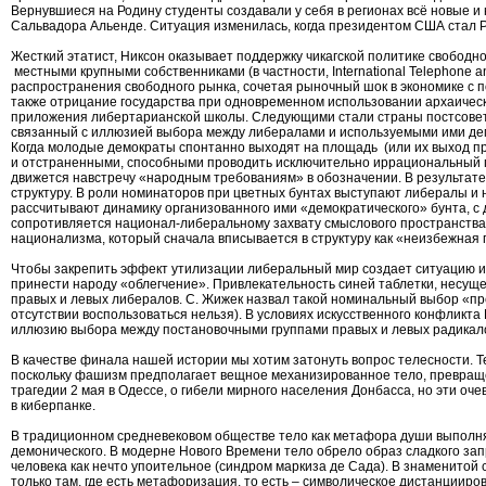
Вернувшиеся на Родину студенты создавали у себя в регионах всё новые и 
Сальвадора Альенде. Ситуация изменилась, когда президентом США стал 
Жесткий этатист, Никсон оказывает поддержку чикагской политике свободн
местными крупными собственниками (в частности, International Telephone
распространения свободного рынка, сочетая рыночный шок в экономике с п
также отрицание государства при одновременном использовании архаичес
приложения либертарианской школы. Следующими стали страны постсоветско
связанный с иллюзией выбора между либералами и используемыми ими де
Когда молодые демократы спонтанно выходят на площадь (или их выход п
и отстраненными, способными проводить исключительно иррациональный пр
движется навстречу «народным требованиям» в обозначении. В результате 
структуру. В роли номинаторов при цветных бунтах выступают либералы и
рассчитывают динамику организованного ими «демократического» бунта, с 
сопротивляется национал-либеральному захвату смыслового пространства 
национализма, который сначала вписывается в структуру как «неизбежная п
Чтобы закрепить эффект утилизации либеральный мир создает ситуацию и
принести народу «облегчение». Привлекательность синей таблетки, несуще
правых и левых либералов. С. Жижек назвал такой номинальный выбор «пр
отсутствии воспользоваться нельзя). В условиях искусственного конфликт
иллюзию выбора между постановочными группами правых и левых радикал
В качестве финала нашей истории мы хотим затонуть вопрос телесности. 
поскольку фашизм предполагает вещное механизированное тело, превращен
трагедии 2 мая в Одессе, о гибели мирного населения Донбасса, но эти 
в киберпанке.
В традиционном средневековом обществе тело как метафора души выполняло
демонического. В модерне Нового Времени тело обрело образ сладкого за
человека как нечто упоительное (синдром маркиза де Сада). В знаменитой
только там, где есть метафоризация, то есть – символическое дистанциир