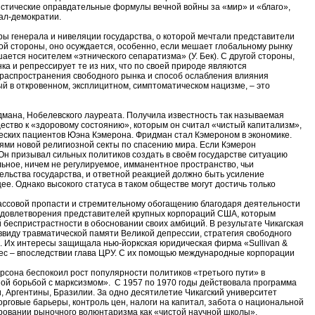
стические оправдательные формулы вечной войны за «мир» и «благо»,
ал-демократии.
ы генерала и нивеляции государства, о которой мечтали представители
ной стороны, оно осуждается, особенно, если мешает глобальному рынку
ется носителем «этнического сепаратизма» (У. Бек). С другой стороны,
а и репрессирует те из них, что по своей природе являются
ь распространения свободного рынка и способ ослабления влияния
ый в откровенном, эксплицитном, симптоматическом нацизме, – это
дмана, Нобелевского лауреата. Получила известность так называемая
щество к «здоровому состоянию», которым он считал «чистый капитализм»,
ческих пациентов Юэна Кэмерона. Фридман стал Кэмероном в экономике.
лями новой религиозной секты по спасению мира. Если Кэмерон
Он призывал сильных политиков создать в своём государстве ситуацию
ьное, ничем не регулируемое, имманентное пространство, чьи
ельства государства, и ответной реакцией должно быть усиление
. Однако высокого статуса в таком обществе могут достичь только
лассовой пропасти и стремительному обогащению благодаря деятельности
еудовлетворения представителей крупных корпораций США, которым
 беспристрастности в обосновании своих амбиций. В результате Чикагская
виду травматической памяти Великой депрессии, стратегия свободного
. Их интересы защищала нью-йоркская юридическая фирма «Sullivan &
лес – впоследствии глава ЦРУ. С их помощью международные корпорации
сона беспокоил рост популярности политиков «третього пути» в
чной борьбой с марксизмом». С 1957 по 1970 годы действовала программа
, Аргентины, Бразилии. За одно десятилетие Чикагский университет
рговые барьеры, контроль цен, налоги на капитал, забота о национальной
ровании рыночного волюнтаризма как «чистой научной школы».