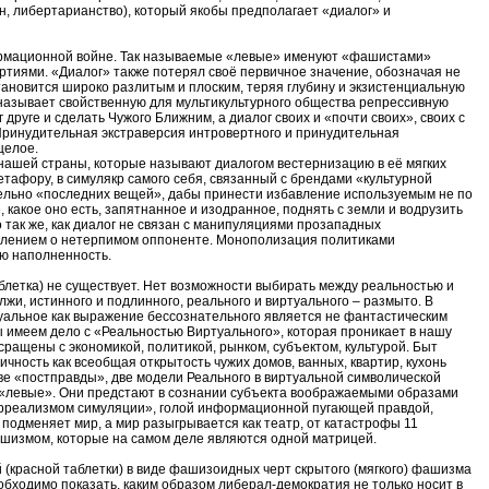
, либертарианство), который якобы предполагает «диалог» и
формационной войне. Так называемые «левые» именуют «фашистами»
тиями. «Диалог» также потерял своё первичное значение, обозначая не
становится широко разлитым и плоским, теряя глубину и экзистенциальную
 называет свойственную для мультикультурного общества репрессивную
друге и сделать Чужого Ближним, а диалог своих и «почти своих», своих с
Принудительная экстраверсия интровертного и принудительная
целое.
 нашей страны, которые называют диалогом вестернизацию в её мягких
тафору, в симулякр самого себя, связанный с брендами «культурной
ительно «последних вещей», дабы принести избавление используемым не по
 какое оно есть, запятнанное и изодранное, поднять с земли и водрузить
 так же, как диалог не связан с манипуляциями прозападных
авлением о нетерпимом оппоненте. Монополизация политиками
ую наполненность.
блетка) не существует. Нет возможности выбирать между реальностью и
жи, истинного и подлинного, реального и виртуального – размыто. В
туальное как выражение бессознательного является не фантастическим
ы имеем дело с «Реальностью Виртуального», которая проникает в нашу
ращены с экономикой, политикой, рынком, субъектом, культурой. Быт
чность как всеобщая открытость чужих домов, ванных, квартир, кухонь
ве «постправды», две модели Реального в виртуальной символической
 «левые». Они предстают в сознании субъекта воображаемыми образами
гиперреализмом симуляции», голой информационной пугающей правдой,
подменяет мир, а мир разыгрывается как театр, от катастрофы 11
ашизмом, которые на самом деле являются одной матрицей.
 (красной таблетки) в виде фашизоидных черт скрытого (мягкого) фашизма
обходимо показать, каким образом либерал-демократия не только носит в