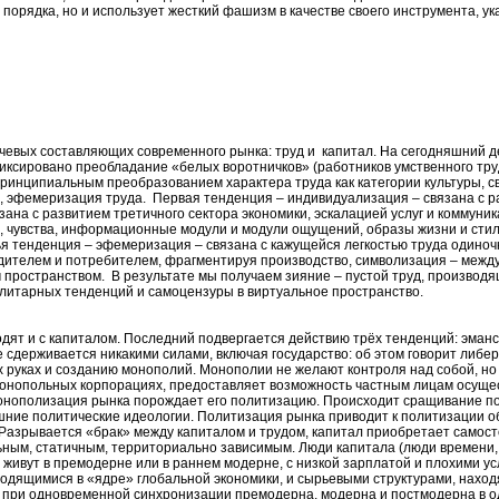
орядка, но и использует жесткий фашизм в качестве своего инструмента, ук
ючевых составляющих современного рынка: труд и капитал. На сегодняшний
иксировано преобладание «белых воротничков» (работников умственного труд
принципиальным преобразованием характера труда как категории культуры, с
, эфемеризация труда. Первая тенденция – индивидуализация – связана с ра
зана с развитием третичного сектора экономики, эскалацией услуг и коммуни
, чувства, информационные модули и модули ощущений, образы жизни и стили
я тенденция – эфемеризация – связана с кажущейся легкостью труда одиночк
дителем и потребителем, фрагментируя производство, символизация – межд
м пространством. В результате мы получаем зияние – пустой труд, производя
литарных тенденций и самоцензуры в виртуальное пространство.
дят и с капиталом. Последний подвергается действию трёх тенденций: эман
 сдерживается никакими силами, включая государство: об этом говорит либе
х руках и созданию монополий. Монополии не желают контроля над собой, но 
монопольных корпорациях, предоставляет возможность частным лицам осущест
онополизация рынка порождает его политизацию. Происходит сращивание поли
шние политические идеологии. Политизация рынка приводит к политизации об
Разрывается «брак» между капиталом и трудом, капитал приобретает самос
ным, статичным, территориально зависимым. Люди капитала (люди времени,
живут в премодерне или в раннем модерне, с низкой зарплатой и плохими у
аходящимися в «ядре» глобальной экономики, и сырьевыми структурами, нах
, при одновременной синхронизации премодерна, модерна и постмодерна в о