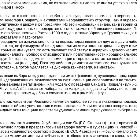
новые очаги американизма, но их эксперименты долго не имели успеха в «лев
Ричард Никсон.
ого рынка: в частности, он способствовал осуществлению силового переворот
 and Telegraph Company) и активистами неофашистских структур. Таким образ
олитическим шоком и репрессиями. Из этой комбинации видно, как в теории 
ких государственных переворотов как механизмов глобализации экономики. 
го блока, включая Россию 1990-х годов, а также Украину и Грузию с их цвет
мократами и патриотами.
ровоцируется изначально), они на первых порах являются друг для друга л
отест, не фиксируемый ни одним политическим номинатором, – вакуум в сим
событие именуется, то есть получает свой статус в иерархии идеологически
 националисты. Вопрос о стихийности или подготовленности иррациональног
другой стороны – даже после номинации от протеста остается шлейф того, ч
восстания (площади). Поэтому либерал-демократическая система нуждается
отеря», а потом удаляется из дискурса как «перегиб на местах».
ллюзии выбора между порожденным им же фашизмом, пугающим народ (красна
й «дефашизацию», усиливается за счет номинации либерализмом не только п
ебыванием в негативном», или моделью поведения бандита «Кошелек или Жиз
а Fa versus Antifa выживает либеральная матрица, создавая субъекту не тол
ов с центристским «добрым следователем» в роли Морфеуса.
Тело как концентрат Реального является наиболее точным указающим призна
ное в объект уничтожения и использования. Мы можем снова говорить говори
очевидные акты геноцида перестали удивлять самоцензурирующееся либеральн
 роль архетипической субстанции «не Я» (Г.С. Салливан) – категорической 
претного плода и превратилось в метафору плоти – в субстанцию «Я-плохой»
 своей комичностью советской фразе: «В СССР секса нет», – было немало се
ование между интимным и публичным – в обществах классического спектакля. 