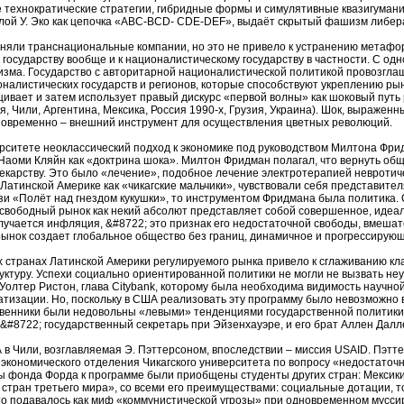
 технократические стратегии, гибридные формы и симулятивные квазигумани
лой У. Эко как цепочка «ABC-BCD- CDE-DEF», выдаёт скрытый фашизм либер
яли транснациональные компании, но это не привело к устранению метафор
государству вообще и к националистическому государству в частности. С од
зма. Государство с авторитарной националистической политикой провозглаша
налистических государств и регионов, которые способствуют укреплению рынк
щивает и затем использует правый дискурс «первой волны» как шоковый пут
Чили, Аргентина, Мексика, Россия 1990-х, Грузия, Украина). Шок, выраженн
новременно – внешний инструмент для осуществления цветных революций.
рситете неоклассический подход к экономике под руководством Милтона Фри
 Наоми Кляйн как «доктрина шока». Милтон Фридман полагал, что вернуть об
лекарству. Это было «лечение», подобное лечение электротерапией невроти
 Латинской Америке как «чикагские мальчики», чувствовали себя представите
зи «Полёт над гнездом кукушки», то инструментом Фридмана была политика. 
 свободный рынок как некий абсолют представляет собой совершенное, идеал
лучается инфляция, &#8722; это признак его недостаточной свободы, вмешат
ок создает глобальное общество без границ, динамичное и прогрессирующее
х странах Латинской Америки регулируемого рынка привело к сглаживанию к
туру. Успехи социально ориентированной политики не могли не вызвать н
олтер Ристон, глава Citybank, которому была необходима видимость научной
изации. Но, поскольку в США реализовать эту программу было невозможно в
ственники были недовольны «левыми» тенденциями государственной политики
 &#8722; государственный секретарь при Эйзенхауэре, и его брат Аллен Дал
 Чили, возглавляемая Э. Пэттерсоном, впоследствии – миссия USAID. Пэттер
ой экономического отделения Чикагского университета по вопросу «недостато
ты фонда Форда к программе были приобщены студенты других стран: Мексики
стран третьего мира», со всеми его преимуществами: социальные дотации, то
то подавалось как миф «коммунистической угрозы» при одновременном мусси