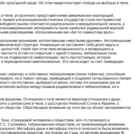
ой» культурной среде. Об этом свидетельствует победа на выборах в Чили
а в Чили, устроенного представителями американских корпораций,
ом, правое ультранационалистическое государство стало инструментом
свободного рынка сочетаются рациональное и иррациональное начала, а
Латиноамериканские эксперименты были наиболее радикальной версией
ными революциями, обозначенными как «бег по замкнутому кругу»,
иберальными ирониками, коллективными «мертвыми другими», беспомощными
волической структуре. Номинация не заставляет себя долго ждать и
х ценностей, теряя при этом свою возвышенность и возвращаясь в
о протеста остаётся открытым: с одной стороны, либеральные силы
то не подвергается семиотизации, часть протестующих, которая
 в периодическом самообновлении. Это происходит за счет ликвидации
я таблетка), и собственно либерализмом (синяя таблетка), способным
равого, но и левого тренда, приводящей к созданию согласованного лагеря
нь?» (естественно, выбирается жизнь, потому что кошельком при ее
ько иллюзию выбора между правым радикализмом и либерализмом, но и
ком фашизма. Отношение к телу является мерилом отношения к душе,
ть о репрессиях в Чили, о расстрелах Небесной Сотни в Украине, о
ое общество. Обратим ваше внимание на тело как на объект экспериментов
Тени, отрицаемой человеком и обществом, чего-то пугающего и
 (Г.С. Салливан), табуированную обществом, но привлекающую внимание
ксуального. Метафора души и метафора плоти в телесности была возможна
В постмодерном обществе, где будуар де Сада, по меткому выражению Ж.