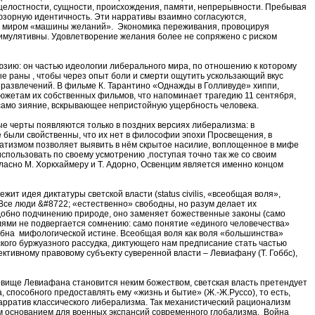
елостности, сущности, происхождения, памяти, непрерывности. Пребывая
юзорную идентичность. Эти нарративы взаимно согласуются,
м миром «машины желаний». Экономика переживания, провоцируя
; симулятивны. Удовлетворение желания более не сопряжено с риском
зию: он частью идеологии либерального мира, по отношению к которому
е раны , чтобы через опыт боли и смерти ощутить ускользающий вкус
развлечений. В фильме К. Тарантино «Однажды в Голливуде» хиппи,
южетам их собственных фильмов, что напоминает трагедию 11 сентября,
 само зияние, вскрывающее непристойную ущербность человека.
ые черты появляются только в поздних версиях либерализма: в
 были свойственны, что их нет в философии эпохи Просвещения, в
кратизмом позволяет выявить в нём скрытое насилие, воплощенное в мифе
спользовать по своему усмотрению ,поступая точно так же со своим
гласно М. Хоркхаймеру и Т. Адорно, Освенцим является именно концом
т идея диктатуры светской власти (status civilis, «всеобщая воля»,
се люди &#8722; «естественно» свободны, но разум делает их
одобно подчинению природе, оно заменяет божественные законы (само
лями не подвергается сомнению: само понятие «единого человечества»
обна мифологической истине. Всеобщая воля как воля «большинства»
кого буржуазного рассудка, диктующего нам предписание стать частью
ктивному правовому субъекту суверенной власти – Левиафану (Т. Гоббс),
вище Левиафана становится неким божеством, светская власть претендует
способного предоставлять ему «жизнь и бытие» (Ж.-Ж.Руссо), то есть,
нарратив классического либерализма. Так механистический рационализм
м основанием для военных экспансий современного глобализма. Война