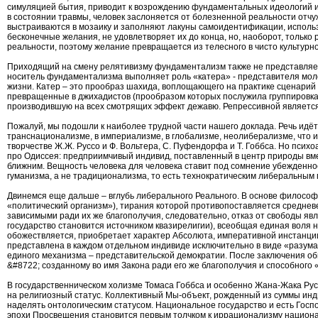
симуляцией бытия, приводит к возрождению фундаментальных идеологий и
в состоянии травмы, человек заслоняется от болезненной реальности отч
выстраиваются в мозаику и заполняют лакуны самоидентификации, испол
бесконечные желания, не удовлетворяет их до конца, но, наоборот, только
реальности, поэтому желание превращается из телесного в чисто культур
Приходящий на смену релятивизму фундаментализм также не представляет 
носитель фундаментализма выполняет роль «катера» - представителя моло
жизни. Катер – это прообраз шахида, воплощающего на практике сценари
превращенные в джихадистов (прообразом которых послужила группировка 
производившую на всех смотрящих эффект дежавю. Репрессивной является 
Пожалуй, мы подошли к наиболее трудной части нашего доклада. Речь идёт
транснационализме, в империализме, в глобализме, неолиберализме, что 
творчестве Ж.Ж. Руссо и Ф. Вольтера, С. Пуфендорфа и Т. Гоббса. Но пси
про Одиссея: предприимчивый индивид, поставленный в центр природы вмес
ближним. Вещность человека для человека ставит под сомнение убежденност
гуманизма, а не традиционализма, то есть технократическим либеральным
Двинемся еще дальше – вглубь либерального Реального. В основе философии
«политический организм»), тирания которой противопоставляется среднев
зависимыми ради их же благополучия, следовательно, отказ от свободы я
государство становится источником квазирелигии), всеобщая единая воля
обожествляется, приобретает характер Абсолюта, императивной инстанци
представлена в каждом отдельном индивиде исключительно в виде «разума»
единого механизма – представительской демократии. После заключения общ
&#8722; созданному во имя Закона ради его же благополучия и способного
В государственническом холизме Томаса Гоббса и особенно Жана-Жака Ру
на религиозный статус. Коллективный Мы-объект, рожденный из суммы инди
наделять онтологическим статусом. Национальное государство и есть Госп
эпохи Просвещения становится первым толчком к иррационализму национа