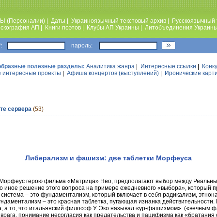
Ы (Персоналии)
|
Даты
|
Украиноязычный текстовый архив
|
Русскоязычный 
скография АП
|
Книги поэтов
|
Клубы АП Украины
|
Литобъединения Украин
:
пароль:
образные полезные разделы:
Аналитика жанра
|
Интересные ссылки
|
Конк
 интересные проекты
|
Афиша концертов (выступлений)
|
Иронические карт
ете сервера
(53)
Либерализм и фашизм: две таблетки Морфеуса
ет Морфеус герою фильма «Матрица» Нео, предполагают выбор между Реальн
о иное решение этого вопроса на примере ежедневного «выбора», который п
истема – это фундаментализм, который включает в себя радикализм, этнона
ундаментализм – это красная таблетка, пугающая изнанка действительности.
ка, а то, что итальянский философ У. Эко называл «ур-фашизмом» («вечным
 врага, понимание несогласия как предательства и пацифизма как «братания с