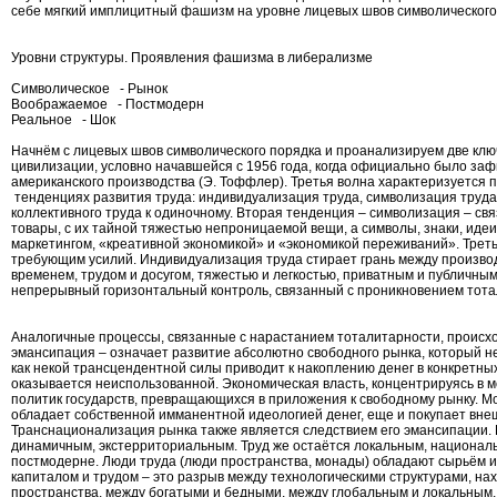
себе мягкий имплицитный фашизм на уровне лицевых швов символического п
Уровни структуры. Проявления фашизма в либерализме
Символическое - Рынок
Воображаемое - Постмодерн
Реальное - Шок
Начнём с лицевых швов символического порядка и проанализируем две кл
цивилизации, условно начавшейся с 1956 года, когда официально было заф
американского производства (Э. Тоффлер). Третья волна характеризуется 
тенденциях развития труда: индивидуализация труда, символизация труда
коллективного труда к одиночному. Вторая тенденция – символизация – свя
товары, с их тайной тяжестью непроницаемой вещи, а символы, знаки, идеи
маркетингом, «креативной экономикой» и «экономикой переживаний». Треть
требующим усилий. Индивидуализация труда стирает грань между произво
временем, трудом и досугом, тяжестью и легкостью, приватным и публичны
непрерывный горизонтальный контроль, связанный с проникновением тота
Аналогичные процессы, связанные с нарастанием тоталитарности, происхо
эмансипация – означает развитие абсолютно свободного рынка, который не
как некой трансцендентной силы приводит к накоплению денег в конкретны
оказывается неиспользованной. Экономическая власть, концентрируясь в 
политик государств, превращающихся в приложения к свободному рынку. М
обладает собственной имманентной идеологией денег, еще и покупает вне
Транснационализация рынка также является следствием его эмансипации. 
динамичным, экстерриториальным. Труд же остаётся локальным, националь
постмодерне. Люди труда (люди пространства, монады) обладают сырьём и 
капиталом и трудом – это разрыв между технологическими структурами, н
пространства, между богатыми и бедными, между глобальным и локальным