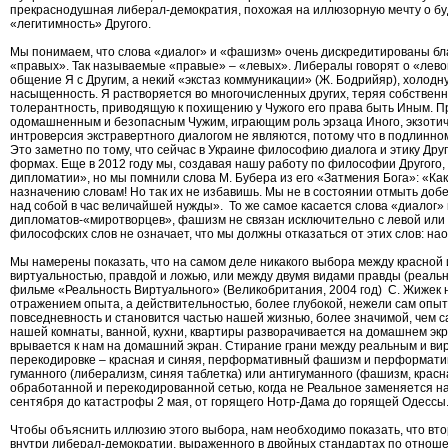
прекраснодушная либерал-демократия, похожая на иллюзорную мечту о буд
«легитимность» Другого.
Мы понимаем, что слова «диалог» и «фашизм» очень дискредитированы бл
«правых». Так называемые «правые» – «левых». Либералы говорят о «лево
общение Я с Другим, а некий «экстаз коммуникации» (Ж. Бодрийяр), холодн
насыщенность. Я растворяется во многочисленных других, теряя собствен
толерантность, приводящую к похищению у Чужого его права быть Иным. Прои
одомашненным и безопасным Чужим, играющим роль эрзаца Иного, экзотич
интроверсия экстравертного диалогом не являются, потому что в подлинном
Это заметно по тому, что сейчас в Украине философию диалога и этику Др
формах. Еще в 2012 году мы, создавая нашу работу по философии Другого,
дипломатии», но мы помнили слова М. Бубера из его «Затмения Бога»: «Ка
назначению словам! Но так их не избавишь. Мы не в состоянии отмыть добе
над собой в час величайшей нужды». То же самое касается слова «диалог» 
дипломатов-«миротворцев», фашизм не связан исключительно с левой или
философских слов не означает, что мы должны отказаться от этих слов: н
Мы намерены показать, что на самом деле никакого выбора между красной 
виртуальностью, правдой и ложью, или между двумя видами правды (реально
фильме «Реальность Виртуального» (Великобритания, 2004 год) С. Жижек 
отражением опыта, а действительностью, более глубокой, нежели сам опыт
повседневность и становится частью нашей жизнью, более значимой, чем с
нашей комнаты, ванной, кухни, квартиры разворачивается на домашнем экра
врывается к нам на домашний экран. Стирание грани между реальным и вир
перекодировке – красная и синяя, перформативный фашизм и перформатив
гуманного (либерализм, синяя таблетка) или антигуманного (фашизм, крас
обработанной и перекодированной сетью, когда не Реальное заменяется на
сентября до катастрофы 2 мая, от горящего Нотр-Дама до горящей Одессы
Чтобы объяснить иллюзию этого выбора, нам необходимо показать, что вто
внутри либерал-демократии, выраженного в двойных стандартах по отношен