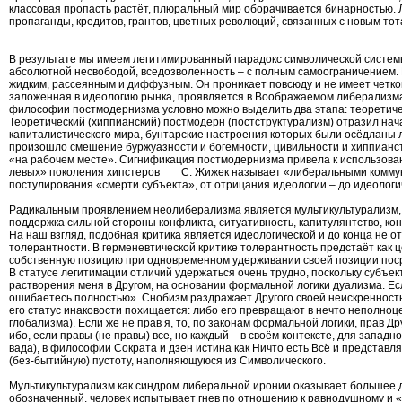
классовая пропасть растёт, плюральный мир оборачивается бинарностью. 
пропаганды, кредитов, грантов, цветных революций, связанных с новым то
В результате мы имеем легитимированный парадокс символической системы 
абсолютной несвободой, вседозволенность – с полным самоограничением. 
жидким, рассеянным и диффузным. Он проникает повсюду и не имеет четкой
заложенная в идеологию рынка, проявляется в Воображаемом либерализма 
философии постмодернизма условно можно выделить два этапа: теоретическ
Теоретический (хиппианский) постмодерн (постструктурализм) отразил нача
капиталистического мира, бунтарские настроения которых были осёдланы 
произошло смешение буржуазности и богемности, цивильности и хиппианства
«на рабочем месте». Сигнификация постмодернизма привела к использова
левых» поколения хипстеров С. Жижек называет «либеральными коммунист
постулирования «смерти субъекта», от отрицания идеологии – до идеологи
Радикальным проявлением неолиберализма является мультикультурализм, 
поддержка сильной стороны конфликта, ситуативность, капитулянтство, к
На наш взгляд, подобная критика является идеологической и до конца не о
толерантности. В герменевтической критике толерантность предстаёт как 
собственную позицию при одновременном удерживании своей позиции поср
В статусе легитимации отличий удержаться очень трудно, поскольку субъек
растворения меня в Другом, на основании формальной логики дуализма. Есл
ошибаетесь полностью». Снобизм раздражает Другого своей неискренность
его статус инаковости похищается: либо его превращают в нечто неполноце
глобализма). Если же не прав я, то, по законам формальной логики, прав 
ибо, если правы (не правы) все, но каждый – в своём контексте, для запад
вада), в философии Сократа и дзен истина как Ничто есть Всё и представля
(без-бытийную) пустоту, наполняющуюся из Символического.
Мультикультурализм как синдром либеральной иронии оказывает большее д
обозначенный, человек испытывает гнев по отношению к равнодушному и «