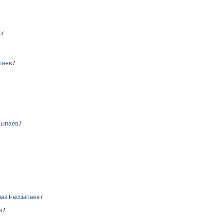
к
/
паев
/
сыпаев
/
лав Рассыпаев
/
в
/