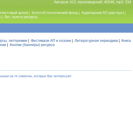
Авторов: 415, произведений: 45648, mp3: 334
текстовый архив
|
Золотой поэтический фонд
|
Аудиоархив АП (укр+рус)
|
ы
|
Лит. газета ресурса
урсы, литпремии
|
Фестивали АП и поэзии
|
Литературная периодика
|
Книга
инки
|
Кнопки (баннеры) ресурса
мышки на те символы, которые Вас интересуют