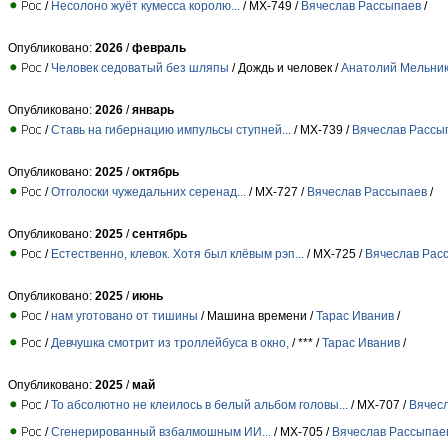
/
Несолоно жуёт кумесса королю...
/ МХ-749 /
Вячеслав Рассыпаев
/
Опубликовано:
2026
/
февраль
/
Человек седоватый без шляпы
/ Дождь и человек /
Анатолий Мельни
Опубликовано:
2026
/
январь
/
Ставь на гибернацию импульсы ступней...
/ МХ-739 /
Вячеслав Рассы
Опубликовано:
2025
/
октябрь
/
Отголоски чужедальних серенад...
/ МХ-727 /
Вячеслав Рассыпаев
/
Опубликовано:
2025
/
сентябрь
/
Естественно, клевок. Хотя был клёвым рэп...
/ МХ-725 /
Вячеслав Рас
Опубликовано:
2025
/
июнь
/
нам уготовано от тишины
/ Машина времени /
Тарас Иванив
/
/
Девчушка смотрит из троллейбуса в окно,
/ *** /
Тарас Иванив
/
Опубликовано:
2025
/
май
/
То абсолютно не клеилось в белый альбом головы...
/ МХ-707 /
Вячес
/
Сгенерированный взбалмошным ИИ...
/ МХ-705 /
Вячеслав Рассыпае