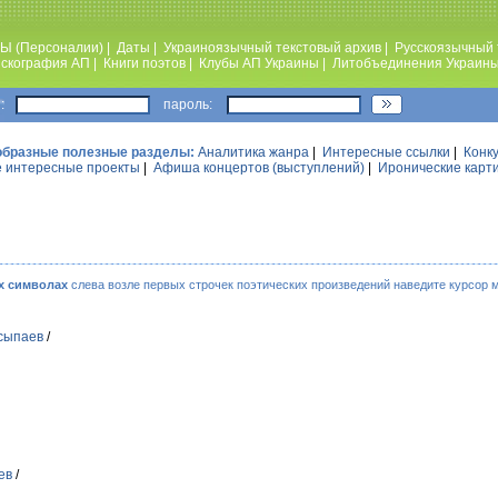
Ы (Персоналии)
|
Даты
|
Украиноязычный текстовый архив
|
Русскоязычный 
скография АП
|
Книги поэтов
|
Клубы АП Украины
|
Литобъединения Украин
:
пароль:
образные полезные разделы:
Аналитика жанра
|
Интересные ссылки
|
Конк
 интересные проекты
|
Афиша концертов (выступлений)
|
Иронические карт
х символах
слева возле первых строчек поэтических произведений наведите курсор 
сыпаев
/
ев
/