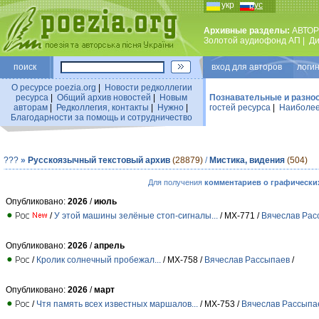
укр
рус
Архивные разделы:
АВТОР
Золотой аудиофонд АП
|
Ди
поиск
вход для авторов логин
О ресурсе poezia.org
|
Новости редколлегии
ресурса
|
Общий архив новостей
|
Новым
Познавательные и разно
авторам
|
Редколлегия, контакты
|
Нужно
|
гостей ресурса
|
Наиболее
Благодарности за помощь и сотрудничество
???
»
Русскоязычный текстовый архив
(28879)
/
Мистика, видения
(504)
Для получения
комментариев о графически
Опубликовано:
2026
/
июль
/
У этой машины зелёные стоп-сигналы...
/ МХ-771 /
Вячеслав Рас
Опубликовано:
2026
/
апрель
/
Кролик солнечный пробежал...
/ МХ-758 /
Вячеслав Рассыпаев
/
Опубликовано:
2026
/
март
/
Чтя память всех известных маршалов...
/ МХ-753 /
Вячеслав Рассыпа