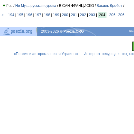
/
Но Муза русская сурова
/ В САН-ФРАНЦИСКО /
Василь Дробот
/
«
...
194
|
195
|
196
|
197
|
198
|
199
|
200
|
201
|
202
|
203
|
204
|
205
|
206
2003-2026
© Poezia.ORG
Ко
«Поэзия и авторская песня Украины» — Интернет-ресурс для тех, к