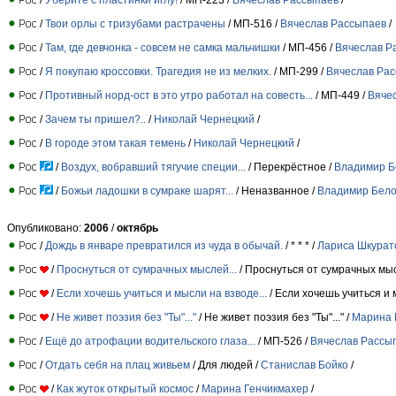
/
Твои орлы с тризубами растрачены
/ МП-516 /
Вячеслав Рассыпаев
/
/
Там, где девчонка - совсем не самка мальчишки
/ МП-456 /
Вячеслав Р
/
Я покупаю кроссовки. Трагедия не из мелких.
/ МП-299 /
Вячеслав Ра
/
Противный норд-ост в это утро работал на совесть...
/ МП-449 /
Вяче
/
Зачем ты пришел?..
/
Николай Чернецкий
/
/
В городе этом такая темень
/
Николай Чернецкий
/
/
Воздух, вобравший тягучие специи...
/ Перекрёстное /
Владимир Б
/
Божьи ладошки в сумраке шарят...
/ Неназванное /
Владимир Бело
Опубликовано:
2006
/
октябрь
/
Дождь в январе превратился из чуда в обычай.
/ * * * /
Лариса Шкурат
/
Проснуться от сумрачных мыслей...
/ Проснуться от сумрачных мысл
/
Если хочешь учиться и мысли на взводе...
/ Если хочешь учиться и м
/
Не живет поэзия без "Ты"..."
/ Не живет поэзия без "Ты"..." /
Марина 
/
Ещё до атрофации водительского глаза...
/ МП-526 /
Вячеслав Рассы
/
Отдать себя на плац живьем
/ Для людей /
Станислав Бойко
/
/
Как жуток открытый космоc
/
Марина Генчикмахер
/