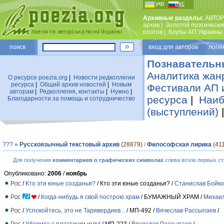
укр
рус
Архивные разделы:
АВТОР
архив
|
Золотой поэтически
поэтов
|
Клубы АП Украины
поиск
вход для авторов логин
Познавательн
Аналитика жан
О ресурсе poezia.org
|
Новости редколлегии
ресурса
|
Общий архив новостей
|
Новым
Фестивали АП 
авторам
|
Редколлегия, контакты
|
Нужно
|
ресурса
|
Наиб
Благодарности за помощь и сотрудничество
(выступлений)
???
»
Русскоязычный текстовый архив
(28879)
/
Философская лирика
(41
Для получения
комментариев о графических символах
слева возле первых ст
Опубликовано:
2006
/
ноябрь
/
Кто эти юные созданья?
/ Кто эти юные созданья? /
Станислав Бойко
/
Когда-нибудь я свой построю храм
/ БУМАЖНЫЙ ХРАМ /
Михаил
/
Успокойтесь, это не Таривердиев...
/ МП-492 /
Вячеслав Рассыпаев
/
/
Уберите с пластинки иглу!
/ МП-223 /
Вячеслав Рассыпаев
/