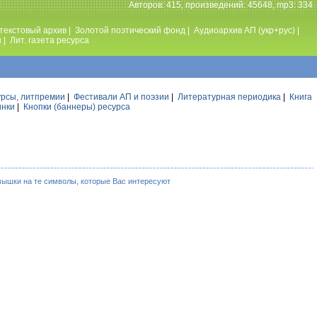
Авторов: 415, произведений: 45648, mp3: 334
текстовый архив
|
Золотой поэтический фонд
|
Аудиоархив АП (укр+рус)
|
ы
|
Лит. газета ресурса
урсы, литпремии
|
Фестивали АП и поэзии
|
Литературная периодика
|
Книга
инки
|
Кнопки (баннеры) ресурса
мышки на те символы, которые Вас интересуют