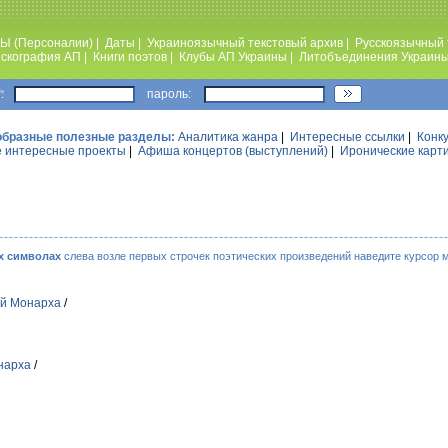
Ы (Персоналии)
|
Даты
|
Украиноязычный текстовый архив
|
Русскоязычный 
скография АП
|
Книги поэтов
|
Клубы АП Украины
|
Литобъединения Украин
:
пароль:
образные полезные разделы:
Аналитика жанра
|
Интересные ссылки
|
Конк
 интересные проекты
|
Афиша концертов (выступлений)
|
Иронические карт
х символах
слева возле первых строчек поэтических произведений наведите курсор 
й Монарха
/
нарха
/