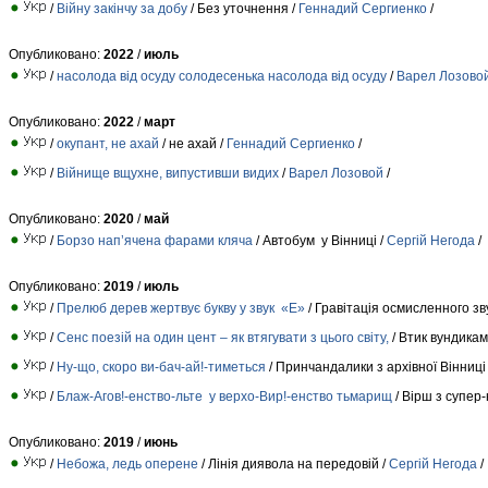
/
Війну закінчу за добу
/ Без уточнення /
Геннадий Сергиенко
/
Опубликовано:
2022
/
июль
/
насолода від осуду солодесенька насолода від осуду
/
Варел Лозово
Опубликовано:
2022
/
март
/
окупант, не ахай
/ не ахай /
Геннадий Сергиенко
/
/
Війнище вщухне, випустивши видих
/
Варел Лозовой
/
Опубликовано:
2020
/
май
/
Борзо нап’ячена фарами кляча
/ Автобум у Вінниці /
Сергій Негода
/
Опубликовано:
2019
/
июль
/
Прелюб дерев жертвує букву у звук «Е»
/ Гравітація осмисленного зв
/
Сенс поезій на один цент – як втягувати з цього світу,
/ Втик вундикам
/
Ну-що, скоро ви-бач-ай!-тиметься
/ Принчандалики з архівної Вінниці
/
Блаж-Агов!-енство-льте у верхо-Вир!-енство тьмарищ
/ Вірш з супер
Опубликовано:
2019
/
июнь
/
Небожа, ледь оперене
/ Лінія диявола на передовій /
Сергій Негода
/