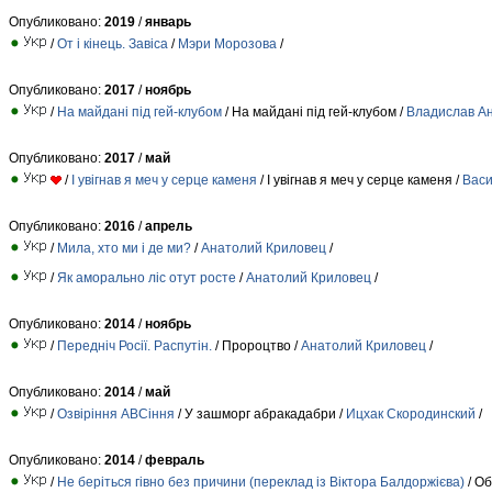
Опубликовано:
2019
/
январь
/
От і кінець. Завіса
/
Мэри Морозова
/
Опубликовано:
2017
/
ноябрь
/
На майдані під гей-клубом
/ На майдані під гей-клубом /
Владислав А
Опубликовано:
2017
/
май
/
І увігнав я меч у серце каменя
/ І увігнав я меч у серце каменя /
Васи
Опубликовано:
2016
/
апрель
/
Мила, хто ми і де ми?
/
Анатолий Криловец
/
/
Як аморально ліс отут росте
/
Анатолий Криловец
/
Опубликовано:
2014
/
ноябрь
/
Передніч Росії. Распутін.
/ Пророцтво /
Анатолий Криловец
/
Опубликовано:
2014
/
май
/
Озвіріння АВСіння
/ У зашморг абракадабри /
Ицхак Скородинский
/
Опубликовано:
2014
/
февраль
/
Не беріться гівно без причини (переклад із Віктора Балдоржієва)
/ Об