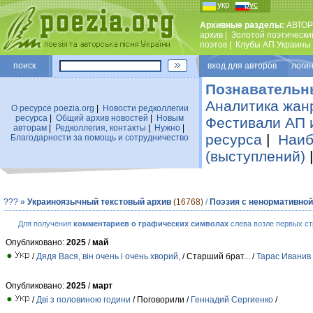
укр
рус
Архивные разделы:
АВТОР
архив
|
Золотой поэтически
поэтов
|
Клубы АП Украины
поиск
вход для авторов логин
Познавательн
Аналитика жан
О ресурсе poezia.org
|
Новости редколлегии
ресурса
|
Общий архив новостей
|
Новым
Фестивали АП 
авторам
|
Редколлегия, контакты
|
Нужно
|
ресурса
|
Наиб
Благодарности за помощь и сотрудничество
(выступлений)
???
»
Украиноязычный текстовый архив
(16768)
/
Поэзия с ненормативной
Для получения
комментариев о графических символах
слева возле первых ст
Опубликовано:
2025
/
май
/
Дядя Вася, він очень і очень хворий,
/ Старший брат... /
Тарас Иванив
Опубликовано:
2025
/
март
/
Дві з половиною години
/ Поговорили /
Геннадий Сергиенко
/