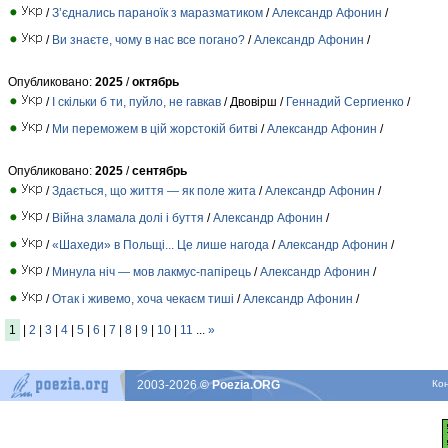
/
З’єднались параноїк з маразматиком
/
Александр Афонин
/
/
Ви знаєте, чому в нас все погано?
/
Александр Афонин
/
Опубликовано:
2025
/
октябрь
/
І скільки б ти, пуйло, не гавкав
/ Двовірш /
Геннадий Сергиенко
/
/
Ми переможем в цій жорстокій битві
/
Александр Афонин
/
Опубликовано:
2025
/
сентябрь
/
Здається, що життя — як поле жита
/
Александр Афонин
/
/
Війна зламала долі і буття
/
Александр Афонин
/
/
«Шахеди» в Польщі... Це лише нагода
/
Александр Афонин
/
/
Минула ніч — мов лакмус-папірець
/
Александр Афонин
/
/
Отак і живемо, хоча чекаєм тиші
/
Александр Афонин
/
1
|
2
|
3
|
4
|
5
|
6
|
7
|
8
|
9
|
10
|
11
...
»
2003-2026
© Poezia.ORG
Ко