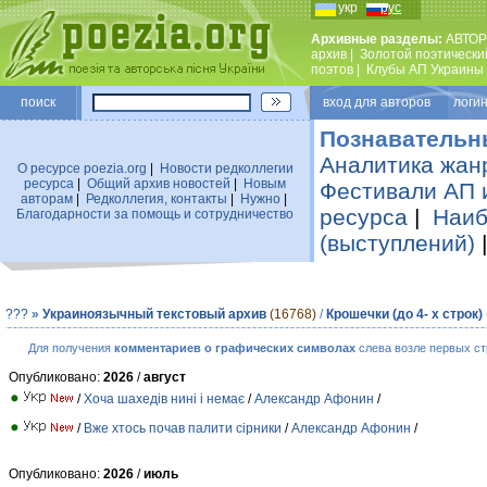
укр
рус
Архивные разделы:
АВТОР
архив
|
Золотой поэтически
поэтов
|
Клубы АП Украины
поиск
вход для авторов логин
Познавательн
Аналитика жан
О ресурсе poezia.org
|
Новости редколлегии
ресурса
|
Общий архив новостей
|
Новым
Фестивали АП 
авторам
|
Редколлегия, контакты
|
Нужно
|
ресурса
|
Наиб
Благодарности за помощь и сотрудничество
(выступлений)
???
»
Украиноязычный текстовый архив
(16768)
/
Крошечки (до 4- х строк)
Для получения
комментариев о графических символах
слева возле первых ст
Опубликовано:
2026
/
август
/
Хоча шахедів нині і немає
/
Александр Афонин
/
/
Вже хтось почав палити сірники
/
Александр Афонин
/
Опубликовано:
2026
/
июль