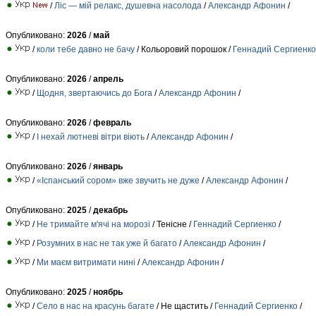
/
Ліс — мій релакс, душевна насолода
/
Александр Афонин
/
Опубликовано:
2026
/
май
/
коли тебе давно не бачу
/ Кольоровий порошок /
Геннадий Сергиенко
Опубликовано:
2026
/
апрель
/
Щодня, звертаючись до Бога
/
Александр Афонин
/
Опубликовано:
2026
/
февраль
/
І нехай лютневі вітри віють
/
Александр Афонин
/
Опубликовано:
2026
/
январь
/
«Іспанський сором» вже звучить не дуже
/
Александр Афонин
/
Опубликовано:
2025
/
декабрь
/
Не тримайте м'ячі на морозі
/ Тенісне /
Геннадий Сергиенко
/
/
Розумних в нас не так уже й багато
/
Александр Афонин
/
/
Ми маєм витримати нині
/
Александр Афонин
/
Опубликовано:
2025
/
ноябрь
/
Село в нас на красунь багате
/ Не щастить /
Геннадий Сергиенко
/