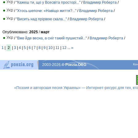
/
"Кажеш ти, що у Всесвіта просторі..."
/
Владимир Роберта
/
/
"Хтось шепоче: «Навіщо життя?..."
/
Владимир Роберта
/
/
"Висить над прірвою скала..."
/
Владимир Роберта
/
Опубликовано:
2025
/
март
/
"Вже йде весна, а сніг такий пушистий..."
/
Владимир Роберта
/
1
|
2
|
3
|
4
|
5
|
6
|
7
|
8
|
9
|
10
|
11
|
12
...
»
2003-2026
© Poezia.ORG
Ко
«Поэзия и авторская песня Украины» — Интернет-ресурс для тех, к