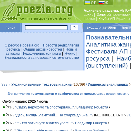
укр
рус
Архивные разделы:
АВТОР
архив
|
Золотой поэтически
поэтов
|
Клубы АП Украины
поиск
вход для авторов логин
Познавательн
Аналитика жан
О ресурсе poezia.org
|
Новости редколлегии
ресурса
|
Общий архив новостей
|
Новым
Фестивали АП 
авторам
|
Редколлегия, контакты
|
Нужно
|
ресурса
|
Наиб
Благодарности за помощь и сотрудничество
(выступлений)
???
»
Украиноязычный текстовый архив
(16769)
/
Универсальная лирика
(
Для получения
комментариев о графических символах
слева возле первых ст
Опубликовано:
2025
/
июль
/
"Сиджу нерухомо та спостерігаю..."
/
Владимир Роберта
/
/
"Десь, місяць блакитний… Та хмарка дрібна..."
/ КАСТИЛЬСЬКА НІЧ /
/
"Життя затиснуте в житло убоге..."
/
Владимир Роберта
/
/
"Пісні в мені, ніби птахи-клювачі..."
/
Владимир Роберта
/