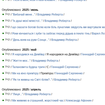
Опубликовано:
2025
/
июнь
/
"Вибачай мене..."
/
Владимир Роберта
/
/
"Із душі моєї млистої..."
/
Владимир Роберта
/
/
що сказати богові болю коли біль лунатиме звідусіль ми вартували жи
/
Роки кінчаються і зуби та забігає перед дідька в пекло тінь
/
Варел Ло
/
"День взяв на руки Сонце..."
/
Владимир Роберта
/
Опубликовано:
2025
/
май
/
Я народився на Деміївці
/ Я народився на Деміївці /
Геннадий Сергие
/
"Життя моє..."
/
Владимир Роберта
/
/
Талановита будеш тричі
/ С /
Геннадий Сергиенко
/
/
Ми на кіно прем'єру
/ Прем'єра /
Геннадий Сергиенко
/
/
"Як ти живеш на Світі білім?.."
/
Владимир Роберта
/
Опубликовано:
2025
/
апрель
/
"Лиця..."
/
Владимир Роберта
/
/
Ми живемо в страшний, жорстокий час
/
Александр Афонин
/